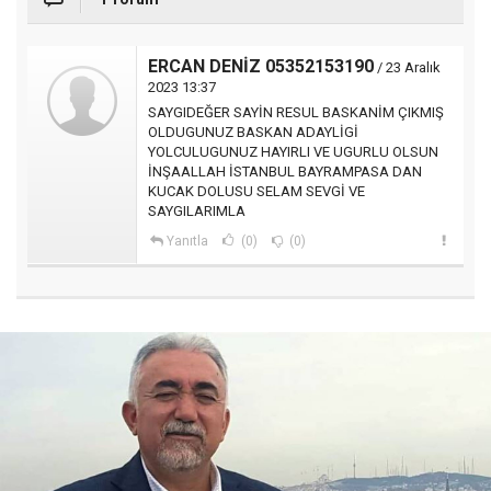
ERCAN DENİZ 05352153190
/ 23 Aralık
2023 13:37
SAYGIDEĞER SAYİN RESUL BASKANİM ÇIKMIŞ
OLDUGUNUZ BASKAN ADAYLİGİ
YOLCULUGUNUZ HAYIRLI VE UGURLU OLSUN
İNŞAALLAH İSTANBUL BAYRAMPASA DAN
KUCAK DOLUSU SELAM SEVGİ VE
SAYGILARIMLA
Yanıtla
(0)
(0)