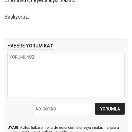
Umutluyuz, heyecanlıyız, hazırız.
Başlıyoruz.
HABERE
YORUM KAT
UYARI:
Küfür, hakaret, rencide edici cümleler veya imalar, inançlara
saldırı içeren, imla kuralları ile yazılmamış,