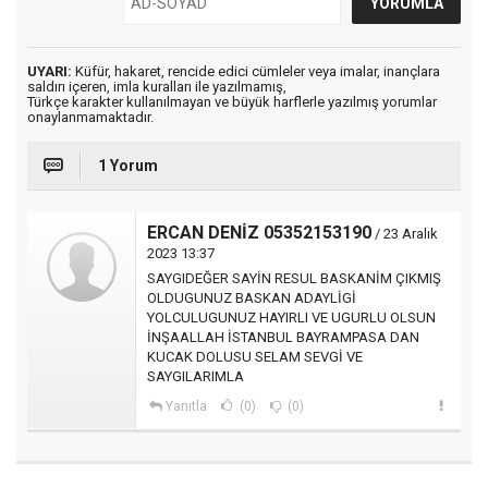
UYARI:
Küfür, hakaret, rencide edici cümleler veya imalar, inançlara
saldırı içeren, imla kuralları ile yazılmamış,
Türkçe karakter kullanılmayan ve büyük harflerle yazılmış yorumlar
onaylanmamaktadır.
1 Yorum
ERCAN DENİZ 05352153190
/ 23 Aralık
2023 13:37
SAYGIDEĞER SAYİN RESUL BASKANİM ÇIKMIŞ
OLDUGUNUZ BASKAN ADAYLİGİ
YOLCULUGUNUZ HAYIRLI VE UGURLU OLSUN
İNŞAALLAH İSTANBUL BAYRAMPASA DAN
KUCAK DOLUSU SELAM SEVGİ VE
SAYGILARIMLA
Yanıtla
(0)
(0)