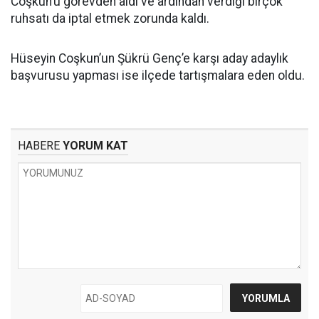
Coşkun’u görevden aldı ve ardından verdiği birçok
ruhsatı da iptal etmek zorunda kaldı.
Hüseyin Coşkun’un Şükrü Genç’e karşı aday adaylık
başvurusu yapması ise ilçede tartışmalara eden oldu.
HABERE
YORUM KAT