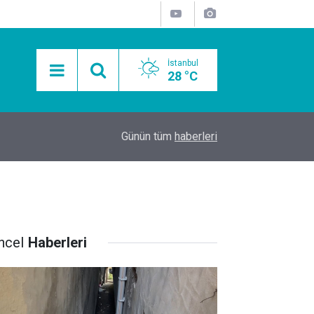
İstanbul
28 °C
15:11
Mobil Araçlarla Hayır Lokması Dağıtımının Avanta
Günün tüm
haberleri
ncel
Haberleri