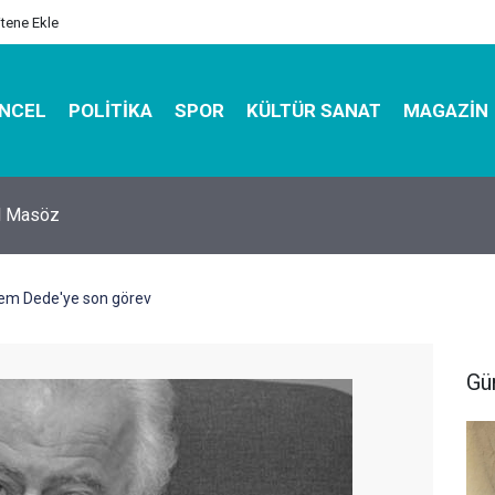
itene Ekle
NCEL
POLITIKA
SPOR
KÜLTÜR SANAT
MAGAZIN
hirbazı ile Estetik, Dayanıklı ve Çevre Dostu Ambalaj
em Dede'ye son görev
Gü