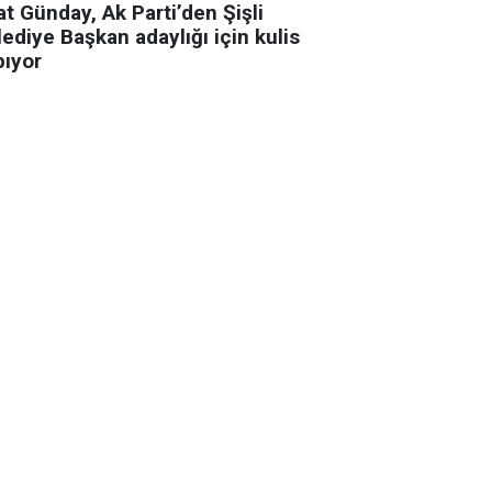
t Günday, Ak Parti’den Şişli
ediye Başkan adaylığı için kulis
pıyor