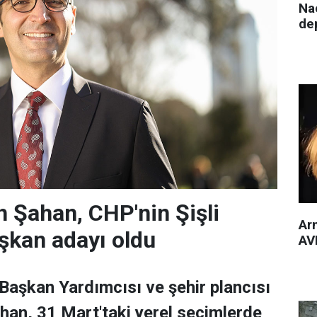
Nac
de
 Şahan, CHP'nin Şişli
Arm
şkan adayı oldu
AVM
 Başkan Yardımcısı ve şehir plancısı
han, 31 Mart'taki yerel seçimlerde