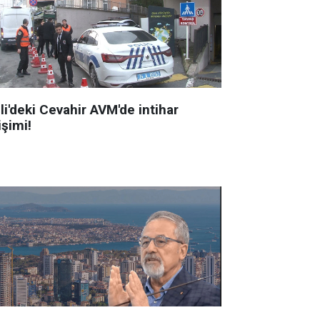
li'deki Cevahir AVM'de intihar
işimi!