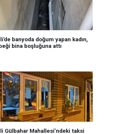
şli'de banyoda doğum yapan kadın,
beği bina boşluğuna attı
li Gülbahar Mahallesi’ndeki taksi