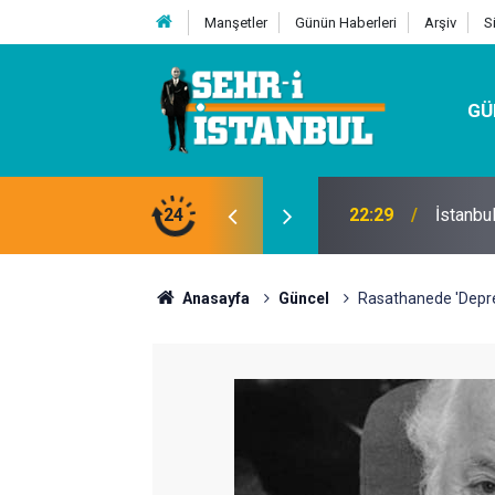
Manşetler
Günün Haberleri
Arşiv
S
GÜ
24
07:32
Kutu Si
Anasayfa
Güncel
Rasathanede 'Depr