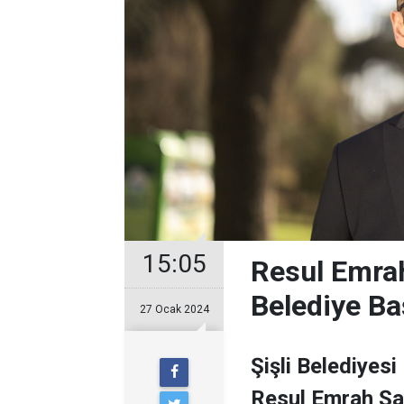
15:05
Resul Emrah
Belediye Ba
27 Ocak 2024
Şişli Belediyesi
Resul Emrah Şa