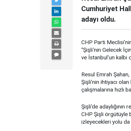
Cumhuriyet Halk
adayı oldu.
CHP Parti Meclisi'nin
"Şişli'nin Gelecek İçi
ve İstanbul'un kalbi ol
Resul Emrah Şahan, Ş
Şişli'nin ihtiyacı ola
çalışmalarına hızlı b
Şişli’de adaylığının
CHP Şişli örgütüyle
izleyecekleri yolu da