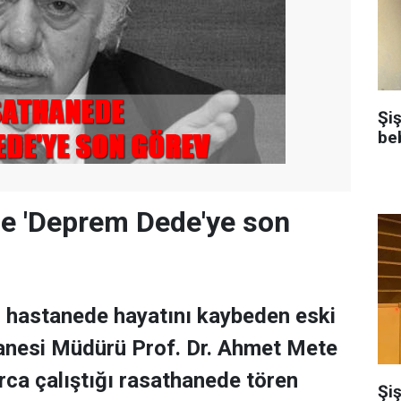
Şi
be
e 'Deprem Dede'ye son
 hastanede hayatını kaybeden eski
hanesi Müdürü Prof. Dr. Ahmet Mete
larca çalıştığı rasathanede tören
Şiş