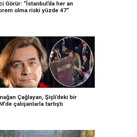
i Görür: “İstanbul'da her an
prem olma riski yüzde 47”
ağan Çağlayan, Şişli'deki bir
’de çalışanlarla tartıştı