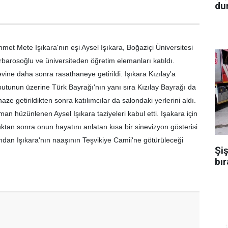
dur
t Mete Işıkara'nın eşi Aysel Işıkara, Boğaziçi Üniversitesi
rbarosoğlu ve üniversiteden öğretim elemanları katıldı.
vine daha sonra rasathaneye getirildi. Işıkara Kızılay'a
abutunun üzerine Türk Bayrağı'nın yanı sıra Kızılay Bayrağı da
ze getirildikten sonra katılımcılar da salondaki yerlerini aldı.
n hüzünlenen Aysel Işıkara taziyeleri kabul etti. Işakara için
tan sonra onun hayatını anlatan kısa bir sinevizyon gösterisi
ından Işıkara'nın naaşının Teşvikiye Camii'ne götürüleceği
Şiş
bır