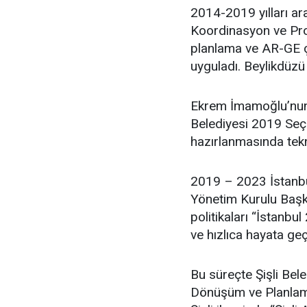
2014-2019 yılları ar
Koordinasyon ve Proj
planlama ve AR-GE ça
uyguladı. Beylikdüzü
Ekrem İmamoğlu’nun 
Belediyesi 2019 Seçim
hazırlanmasında tekn
2019 – 2023 İstanbu
Yönetim Kurulu Başka
politikaları “İstanbul
ve hızlıca hayata geç
Bu süreçte Şişli Bel
Dönüşüm ve Planlama