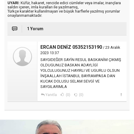
UYARI:
Küfür, hakaret, rencide edici cümleler veya imalar, inançlara
saldırı içeren, imla kuralları ile yazılmamış,
Türkçe karakter kullanılmayan ve büyük harflerle yazılmış yorumlar
onaylanmamaktadır.
1 Yorum
ERCAN DENİZ 05352153190
/ 23 Aralık
2023 13:37
SAYGIDEĞER SAYİN RESUL BASKANİM ÇIKMIŞ
OLDUGUNUZ BASKAN ADAYLİGİ
YOLCULUGUNUZ HAYIRLI VE UGURLU OLSUN
İNŞAALLAH İSTANBUL BAYRAMPASA DAN
KUCAK DOLUSU SELAM SEVGİ VE
SAYGILARIMLA
Yanıtla
(0)
(0)