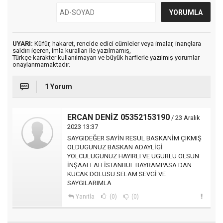
UYARI:
Küfür, hakaret, rencide edici cümleler veya imalar, inançlara
saldırı içeren, imla kuralları ile yazılmamış,
Türkçe karakter kullanılmayan ve büyük harflerle yazılmış yorumlar
onaylanmamaktadır.
1 Yorum
ERCAN DENİZ 05352153190
/ 23 Aralık
2023 13:37
SAYGIDEĞER SAYİN RESUL BASKANİM ÇIKMIŞ
OLDUGUNUZ BASKAN ADAYLİGİ
YOLCULUGUNUZ HAYIRLI VE UGURLU OLSUN
İNŞAALLAH İSTANBUL BAYRAMPASA DAN
KUCAK DOLUSU SELAM SEVGİ VE
SAYGILARIMLA
Yanıtla
(0)
(0)