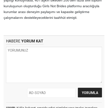
yaptığı konuşmada, 40’ı aşkın ülkeden 200’den fazla sivil toplum
kuruluşunun oluşturduğu Girls Not Brides platformu aracılığıyla
kurumlar arası deneyim paylaşımı ve kapasite geliştirme
çalışmalarını destekleyeceklerini taahhüt etmişti.
HABERE
YORUM KAT
UYARI:
Küfür, hakaret, rencide edici cümleler veya imalar, inançlara