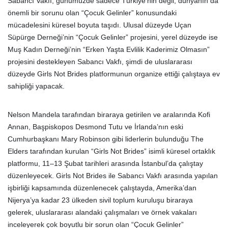
Sabancı Vakfı, günümüzde sadece Türkiye’nin değil, dünyanın da
önemli bir sorunu olan “Çocuk Gelinler” konusundaki
mücadelesini küresel boyuta taşıdı. Ulusal düzeyde Uçan
Süpürge Derneği’nin “Çocuk Gelinler” projesini, yerel düzeyde ise
Muş Kadın Derneği’nin “Erken Yaşta Evlilik Kaderimiz Olmasın”
projesini destekleyen Sabancı Vakfı, şimdi de uluslararası
düzeyde Girls Not Brides platformunun organize ettiği çalıştaya ev
sahipliği yapacak.
Nelson Mandela tarafından biraraya getirilen ve aralarında Kofi
Annan, Başpiskopos Desmond Tutu ve İrlanda’nın eski
Cumhurbaşkanı Mary Robinson gibi liderlerin bulunduğu The
Elders tarafından kurulan “Girls Not Brides” isimli küresel ortaklık
platformu, 11–13 Şubat tarihleri arasında İstanbul’da çalıştay
düzenleyecek. Girls Not Brides ile Sabancı Vakfı arasında yapılan
işbirliği kapsamında düzenlenecek çalıştayda, Amerika’dan
Nijerya’ya kadar 23 ülkeden sivil toplum kuruluşu biraraya
gelerek, uluslararası alandaki çalışmaları ve örnek vakaları
inceleyerek çok boyutlu bir sorun olan “Çocuk Gelinler”