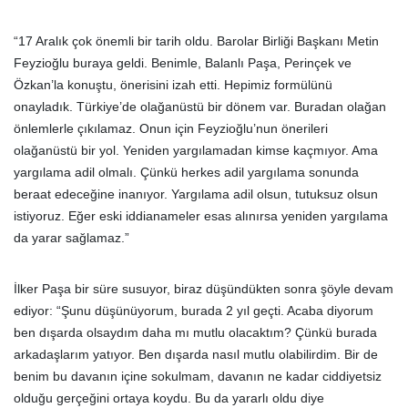
“17 Aralık çok önemli bir tarih oldu. Barolar Birliği Başkanı Metin
Feyzioğlu buraya geldi. Benimle, Balanlı Paşa, Perinçek ve
Özkan’la konuştu, önerisini izah etti. Hepimiz formülünü
onayladık. Türkiye’de olağanüstü bir dönem var. Buradan olağan
önlemlerle çıkılamaz. Onun için Feyzioğlu’nun önerileri
olağanüstü bir yol. Yeniden yargılamadan kimse kaçmıyor. Ama
yargılama adil olmalı. Çünkü herkes adil yargılama sonunda
beraat edeceğine inanıyor. Yargılama adil olsun, tutuksuz olsun
istiyoruz. Eğer eski iddianameler esas alınırsa yeniden yargılama
da yarar sağlamaz.”
İlker Paşa bir süre susuyor, biraz düşündükten sonra şöyle devam
ediyor: “Şunu düşünüyorum, burada 2 yıl geçti. Acaba diyorum
ben dışarda olsaydım daha mı mutlu olacaktım? Çünkü burada
arkadaşlarım yatıyor. Ben dışarda nasıl mutlu olabilirdim. Bir de
benim bu davanın içine sokulmam, davanın ne kadar ciddiyetsiz
olduğu gerçeğini ortaya koydu. Bu da yararlı oldu diye