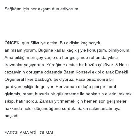
Sağlığım için her akşam dua ediyorum
ÖNCEKİ gün Silivri’ye gittim. Bu gidişim kaçıncıydı,
anımsamıyorum. Bugüne kadar kaç kişiyle konuştum, bilmiyorum.
Ama bildiğim bir şey var, o da her gidişimde ruhumda yıkıcı
travmalar yaşıyorum. Yüreğime acıtıcı bir hüzün çöküyor. 5 No’lu
cezaevinin görüşme odasında Basın Konseyi ekibi olarak Emekli
Orgeneral İlker Başbuğ’u bekliyoruz. Paşa biraz sonra bir
gardiyan eşliğinde geliyor. Her zaman olduğu gibi pırıl pırıl
giyinmiş, rahat, huzurlu bir gülümseme ile hepimizin ellerini tek tek
sıkıp, hatır sordu. Zaman yitirmemek için hemen son gelişmeler
hakkında neler düşündüğünü sorduk. Sakin sakin anlatmaya
başladı:
YARGILAMA ADİL OLMALI