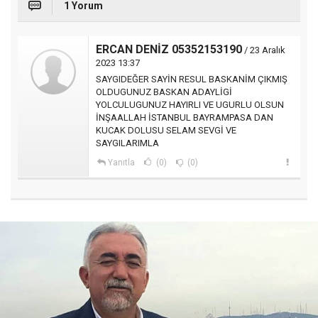
1 Yorum
ERCAN DENİZ 05352153190
/ 23 Aralık
2023 13:37
SAYGIDEĞER SAYİN RESUL BASKANİM ÇIKMIŞ
OLDUGUNUZ BASKAN ADAYLİGİ
YOLCULUGUNUZ HAYIRLI VE UGURLU OLSUN
İNŞAALLAH İSTANBUL BAYRAMPASA DAN
KUCAK DOLUSU SELAM SEVGİ VE
SAYGILARIMLA
Yanıtla
(0)
(0)