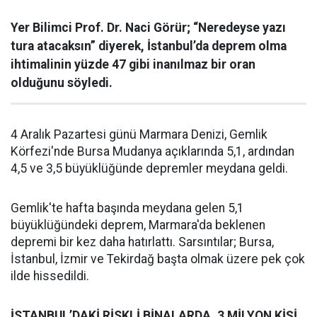
Yer Bilimci Prof. Dr. Naci Görür; “Neredeyse yazı
tura atacaksın” diyerek, İstanbul’da deprem olma
ihtimalinin yüzde 47 gibi inanılmaz bir oran
olduğunu söyledi.
4 Aralık Pazartesi günü Marmara Denizi, Gemlik
Körfezi'nde Bursa Mudanya açıklarında 5,1, ardından
4,5 ve 3,5 büyüklüğünde depremler meydana geldi.
Gemlik'te hafta başında meydana gelen 5,1
büyüklüğündeki deprem, Marmara'da beklenen
depremi bir kez daha hatırlattı. Sarsıntılar; Bursa,
İstanbul, İzmir ve Tekirdağ başta olmak üzere pek çok
ilde hissedildi.
İSTANBUL’DAKİ RİSKLİ BİNALARDA, 3 MİLYON KİŞİ