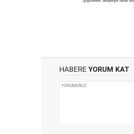
şüpheliler adliyeye sevk edi
HABERE
YORUM KAT