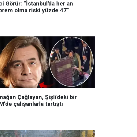
i Görür: “İstanbul'da her an
prem olma riski yüzde 47”
ağan Çağlayan, Şişli'deki bir
’de çalışanlarla tartıştı