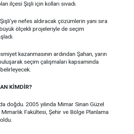
an ilçesi Şişli için kolları sıvadı.
işli'ye nefes aldıracak çözümlerin yanı sıra
n büyük ölçekli projeleriyle de seçim
aşladı.
 resmiyet kazanmasının ardından Şahan, yarın
 buluşarak seçim çalışmaları kapsamında
 belirleyecek.
AN KİMDİR?
’da doğdu. 2005 yılında Mimar Sinan Güzel
i Mimarlık Fakültesi, Şehir ve Bölge Planlama
oldu.