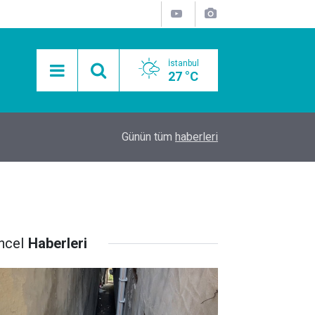
İstanbul
27 °C
15:11
Mobil Araçlarla Hayır Lokması Dağıtımının Avanta
Günün tüm
haberleri
ncel
Haberleri