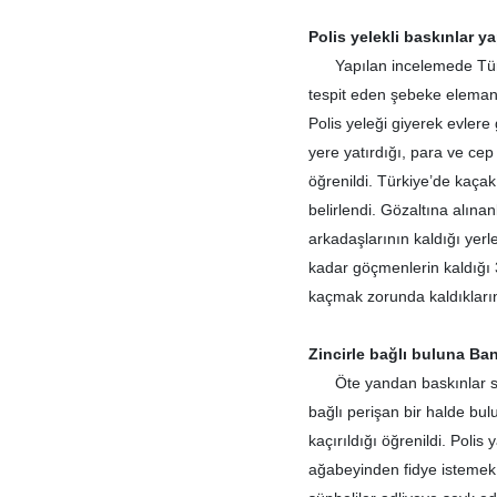
Polis yelekli baskınlar y
Yapılan incelemede Türkiye
tespit eden şebeke elemanla
Polis yeleği giyerek evlere
yere yatırdığı, para ve cep 
öğrenildi. Türkiye’de kaçak
belirlendi. Gözaltına alına
arkadaşlarının kaldığı yerl
kadar göçmenlerin kaldığı 
kaçmak zorunda kaldıkların
Zincirle bağlı buluna Ban
Öte yandan baskınlar sıras
bağlı perişan bir halde bu
kaçırıldığı öğrenildi. Polis
ağabeyinden fidye istemek a