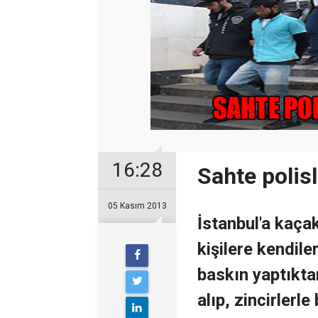
16:28
Sahte polisl
05 Kasım 2013
İstanbul'a kaça
kişilere kendile
baskın yaptıkta
alıp, zincirlerl