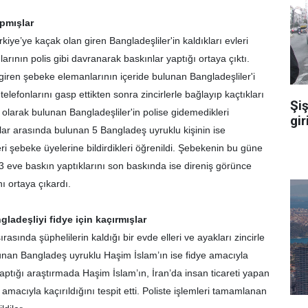
apmışlar
’ye kaçak olan giren Bangladeşliler'in kaldıkları evleri
rının polis gibi davranarak baskınlar yaptığı ortaya çıktı.
 giren şebeke elemanlarının içeride bulunan Bangladeşliler'i
telefonlarını gasp ettikten sonra zincirlerle bağlayıp kaçtıkları
Şiş
 olarak bulunan Bangladeşliler'in polise gidemedikleri
gir
nlar arasında bulunan 5 Bangladeş uyruklu kişinin ise
eri şebeke üyelerine bildirdikleri öğrenildi. Şebekenin bu güne
3 eve baskın yaptıklarını son baskında ise direniş görünce
ı ortaya çıkardı.
gladeşliyi fidye için kaçırmışlar
ında şüphelilerin kaldığı bir evde elleri ve ayakları zincirle
lunan Bangladeş uyruklu Haşim İslam’ın ise fidye amacıyla
 yaptığı araştırmada Haşim İslam’ın, İran’da insan ticareti yapan
macıyla kaçırıldığını tespit etti. Poliste işlemleri tamamlanan