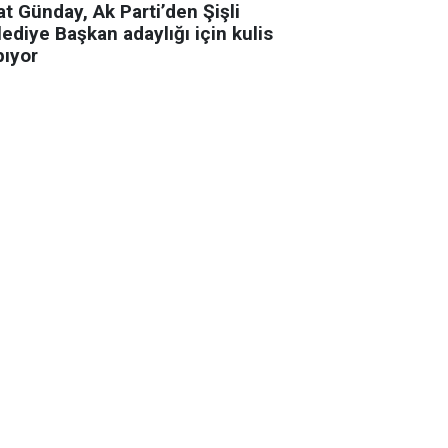
t Günday, Ak Parti’den Şişli
ediye Başkan adaylığı için kulis
pıyor