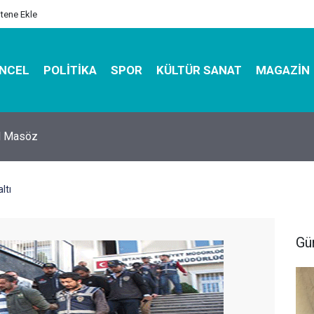
itene Ekle
NCEL
POLITIKA
SPOR
KÜLTÜR SANAT
MAGAZIN
hirbazı ile Estetik, Dayanıklı ve Çevre Dostu Ambalaj
ltı
Gü