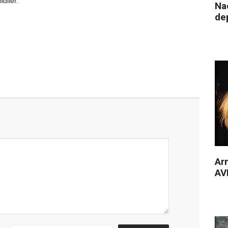
ldiler.
Nac
de
Arm
AVM