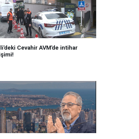
li'deki Cevahir AVM'de intihar
işimi!