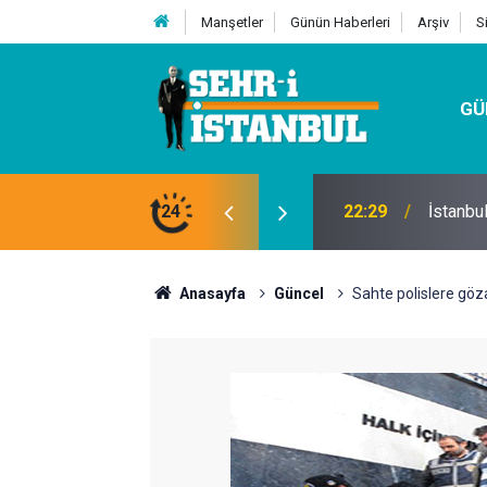
Manşetler
Günün Haberleri
Arşiv
S
GÜ
24
07:32
Kutu Si
Anasayfa
Güncel
Sahte polislere göza