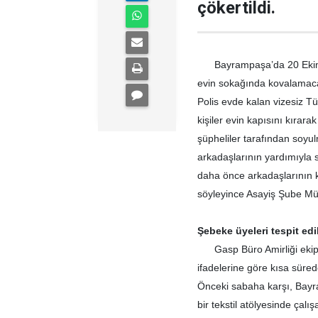
çökertildi.
Bayrampaşa’da 20 Ekim 201
evin sokağında kovalamaca y
Polis evde kalan vizesiz Tü
kişiler evin kapısını kırara
şüpheliler tarafından soyu
arkadaşlarının yardımıyla s
daha önce arkadaşlarının k
söyleyince Asayiş Şube Müd
Şebeke üyeleri tespit edi
Gasp Büro Amirliği ekipler
ifadelerine göre kısa sürede
Önceki sabaha karşı, Bayra
bir tekstil atölyesinde çalı