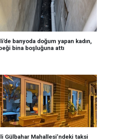
şli'de banyoda doğum yapan kadın,
beği bina boşluğuna attı
li Gülbahar Mahallesi’ndeki taksi