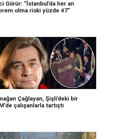
i Görür: “İstanbul'da her an
prem olma riski yüzde 47”
ağan Çağlayan, Şişli'deki bir
’de çalışanlarla tartıştı