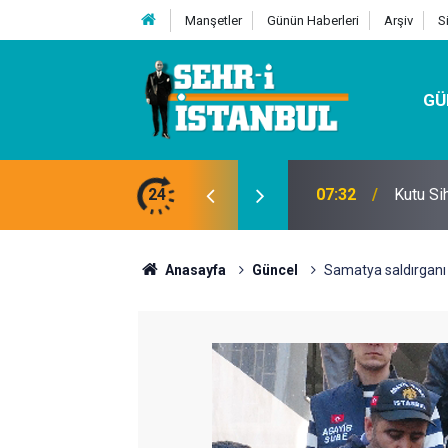
Manşetler
Günün Haberleri
Arşiv
S
GÜ
24
07:32
Kutu Si
Anasayfa
Güncel
Samatya saldırganı 