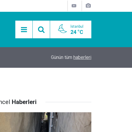
İstanbul
24 °C
15:11
Mobil Araçlarla Hayır Lokması Dağıtımının Avanta
Günün tüm
haberleri
ncel
Haberleri