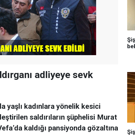
Şi
be
dırganı adliyeye sevk
a yaşlı kadınlara yönelik kesici
leştirilen saldırıların şüphelisi Murat
efa’da kaldığı pansiyonda gözaltına
Şiş