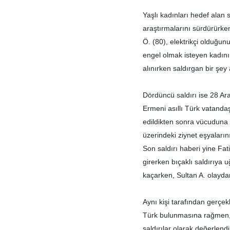
Yaşlı kadınları hedef alan 
araştırmalarını sürdürürken
Ö. (80), elektrikçi olduğun
engel olmak isteyen kadının
alınırken saldırgan bir şey
Dördüncü saldırı ise 28 Ar
Ermeni asıllı Türk vatanda
edildikten sonra vücuduna 
üzerindeki ziynet eşyalarının
Son saldırı haberi yine Fat
girerken bıçaklı saldırıya 
kaçarken, Sultan A. olaydan
Aynı kişi tarafından gerçekl
Türk bulunmasına rağmen, o
saldırılar olarak değerlendir