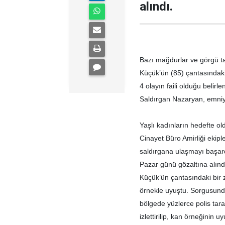
alındı.
Bazı mağdurlar ve görgü tan
Küçük’ün (85) çantasındaki 
4 olayın faili olduğu belirlen
Saldırgan Nazaryan, emniyet
Yaşlı kadınların hedefte ol
Cinayet Büro Amirliği ekiple
saldırgana ulaşmayı başard
Pazar günü gözaltına alınd
Küçük’ün çantasındaki bir 
örnekle uyuştu. Sorgusunda
bölgede yüzlerce polis tara
izlettirilip, kan örneğinin u