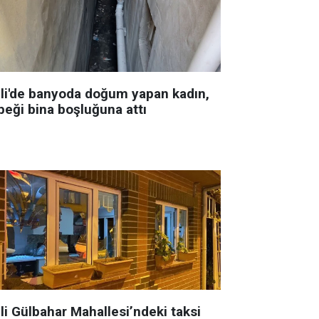
şli'de banyoda doğum yapan kadın,
beği bina boşluğuna attı
li Gülbahar Mahallesi’ndeki taksi