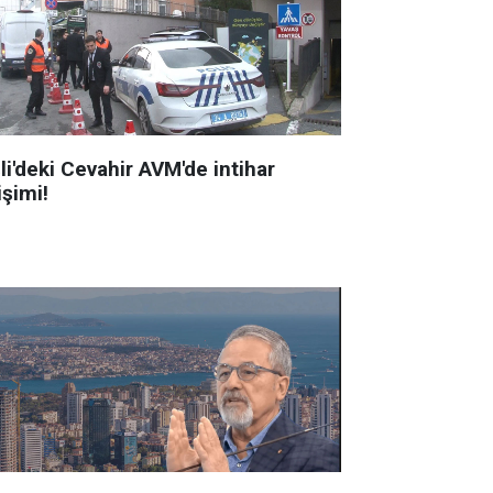
li'deki Cevahir AVM'de intihar
işimi!