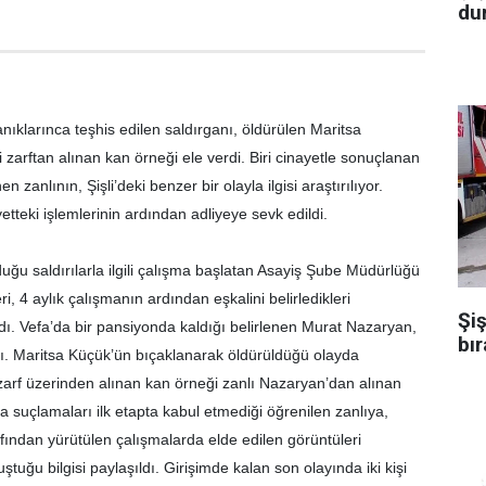
dur
ıklarınca teşhis edilen saldırganı, öldürülen Maritsa
zarftan alınan kan örneği ele verdi. Biri cinayetle sonuçlanan
en zanlının, Şişli’deki benzer bir olayla ilgisi araştırılıyor.
teki işlemlerinin ardından adliyeye sevk edildi.
duğu saldırılarla ilgili çalışma başlatan Asayiş Şube Müdürlüğü
ri, 4 aylık çalışmanın ardından eşkalini belirledikleri
Şiş
ı. Vefa’da bir pansiyonda kaldığı belirlenen Murat Nazaryan,
bır
ı. Maritsa Küçük’ün bıçaklanarak öldürüldüğü olayda
zarf üzerinden alınan kan örneği zanlı Nazaryan’dan alınan
 suçlamaları ilk etapta kabul etmediği öğrenilen zanlıya,
fından yürütülen çalışmalarda elde edilen görüntüleri
yuştuğu bilgisi paylaşıldı. Girişimde kalan son olayında iki kişi