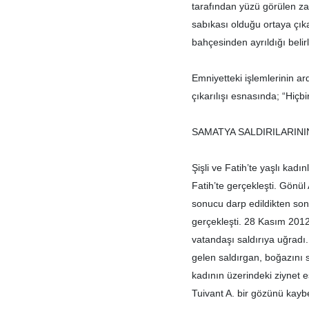
tarafından yüzü görülen zan
sabıkası olduğu ortaya çıka
bahçesinden ayrıldığı belir
Emniyetteki işlemlerinin a
çıkarılışı esnasında; “Hiçb
SAMATYA SALDIRILARINI
Şişli ve Fatih’te yaşlı kad
Fatih’te gerçekleşti. Gönül 
sonucu darp edildikten sonr
gerçekleşti. 28 Kasım 2012’
vatandaşı saldırıya uğradı.
gelen saldırgan, boğazını s
kadının üzerindeki ziynet e
Tuivant A. bir gözünü kaybe