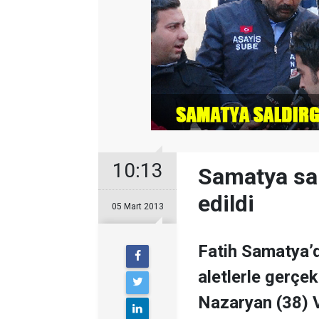
10:13
Samatya sal
edildi
05 Mart 2013
Fatih Samatya’d
aletlerle gerçek
Nazaryan (38) V