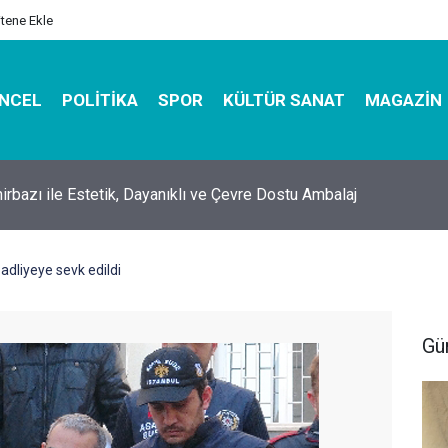
itene Ekle
NCEL
POLITIKA
SPOR
KÜLTÜR SANAT
MAGAZIN
hirbazı ile Estetik, Dayanıklı ve Çevre Dostu Ambalaj
adliyeye sevk edildi
Gü