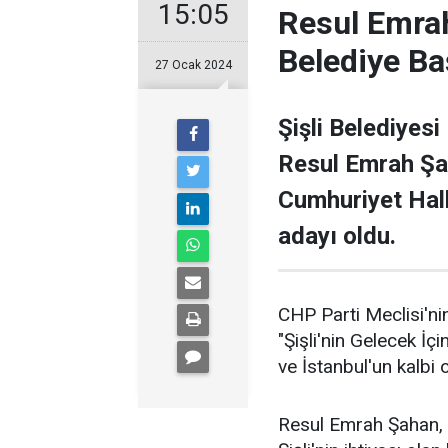
15:05
Resul Emrah
Belediye Ba
27 Ocak 2024
Şişli Belediyesi
Resul Emrah Şa
Cumhuriyet Halk
adayı oldu.
CHP Parti Meclisi'nin
"Şişli'nin Gelecek İçi
ve İstanbul'un kalbi ol
Resul Emrah Şahan, Ş