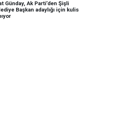
t Günday, Ak Parti’den Şişli
ediye Başkan adaylığı için kulis
pıyor