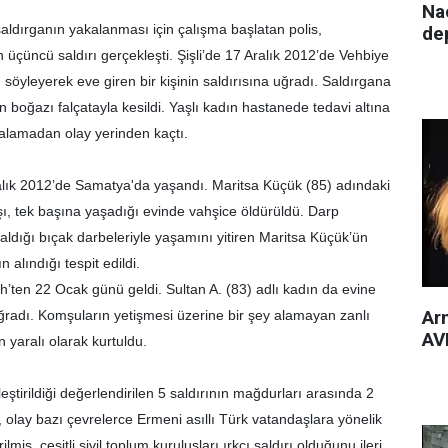
Nac
saldırganın yakalanması için çalışma başlatan polis,
de
 üçüncü saldırı gerçekleşti. Şişli’de 17 Aralık 2012’de Vehbiye
u söyleyerek eve giren bir kişinin saldırısına uğradı. Saldırgana
 boğazı falçatayla kesildi. Yaşlı kadın hastanede tedavi altına
 alamadan olay yerinden kaçtı.
alık 2012’de Samatya'da yaşandı. Maritsa Küçük (85) adındaki
şı, tek başına yaşadığı evinde vahşice öldürüldü. Darp
aldığı bıçak darbeleriyle yaşamını yitiren Maritsa Küçük’ün
 alındığı tespit edildi.
ih’ten 22 Ocak günü geldi. Sultan A. (83) adlı kadın da evine
Arm
uğradı. Komşuların yetişmesi üzerine bir şey alamayan zanlı
AVM
 yaralı olarak kurtuldu.
eştirildiği değerlendirilen 5 saldırının mağdurları arasında 2
lay bazı çevrelerce Ermeni asıllı Türk vatandaşlara yönelik
ilmiş, çeşitli sivil toplum kuruluşları ırkçı saldırı olduğunu ileri