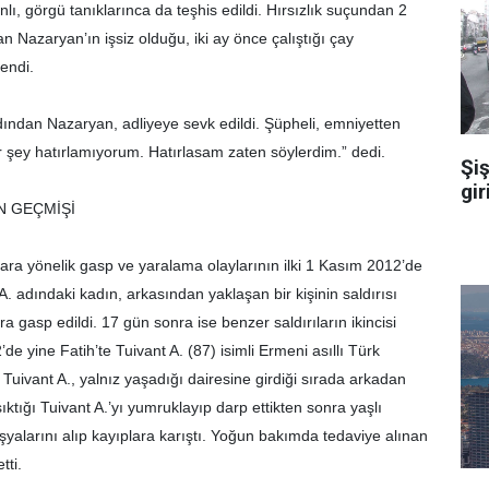
lı, görgü tanıklarınca da teşhis edildi. Hırsızlık suçundan 2
n Nazaryan’ın işsiz olduğu, iki ay önce çalıştığı çay
lendi.
rdından Nazaryan, adliyeye sevk edildi. Şüpheli, emniyetten
ir şey hatırlamıyorum. Hatırlasam zaten söylerdim.” dedi.
Şiş
gir
N GEÇMİŞİ
ınlara yönelik gasp ve yaralama olaylarının ilki 1 Kasım 2012’de
A. adındaki kadın, arkasından yaklaşan bir kişinin saldırısı
a gasp edildi. 17 gün sonra ise benzer saldırıların ikincisi
de yine Fatih’te Tuivant A. (87) isimli Ermeni asıllı Türk
 Tuivant A., yalnız yaşadığı dairesine girdiği sırada arkadan
ıktığı Tuivant A.’yı yumruklayıp darp ettikten sonra yaşlı
şyalarını alıp kayıplara karıştı. Yoğun bakımda tedaviye alınan
tti.