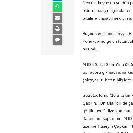
Ocak'ta kaybolan ve dün po
öldürülmesiyle ilgili olara
bilgilere ulaşabilmek için 
Başbakan Recep Tayyip Erd
Konukevi'ne gelen İstanbu
bulundu.
ABD'li Sarai Sierra'nın öld
tıp raporu çıkmadı ama kes
çalışıyoruz. Kesin bilgiler
Gazetecilerin, "10'u aşkın ki
Çapkın, "Onlarla ilgili de 
görülmüyor" diye konuştu.
Basın mensuplarının, ABD'l
üzerine Hüseyin Çapkın, "Tu