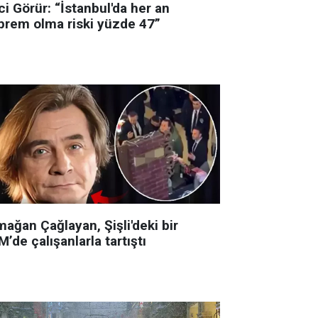
i Görür: “İstanbul'da her an
prem olma riski yüzde 47”
ağan Çağlayan, Şişli'deki bir
’de çalışanlarla tartıştı