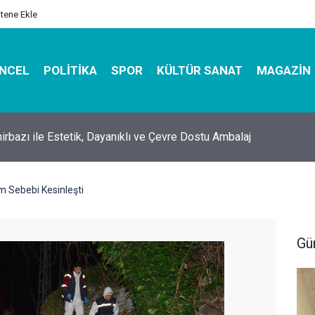
itene Ekle
NCEL
POLITIKA
SPOR
KÜLTÜR SANAT
MAGAZIN
hirbazı ile Estetik, Dayanıklı ve Çevre Dostu Ambalaj
üm Sebebi Kesinleşti
Gü