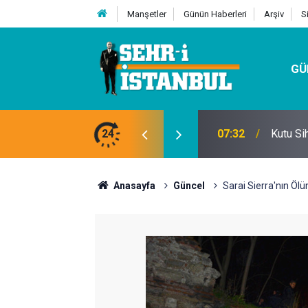
Manşetler
Günün Haberleri
Arşiv
S
GÜ
24
07:32
Kutu Si
Anasayfa
Güncel
Sarai Sierra'nın Öl