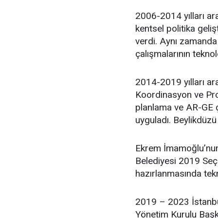
2006-2014 yılları ara
kentsel politika geli
verdi. Aynı zamanda 
çalışmalarının teknol
2014-2019 yılları ar
Koordinasyon ve Proj
planlama ve AR-GE ça
uyguladı. Beylikdüzü
Ekrem İmamoğlu’nun 
Belediyesi 2019 Seçim
hazırlanmasında tekn
2019 – 2023 İstanbu
Yönetim Kurulu Başka