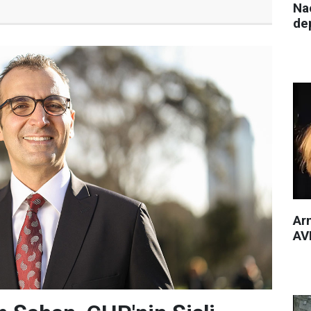
Nac
de
Arm
AVM