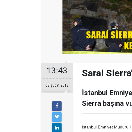
13:43
Sarai Sierr
03 Şubat 2013
İstanbul Emniy
Sierra başına v
İstanbul Emniyet Müdürü Hü