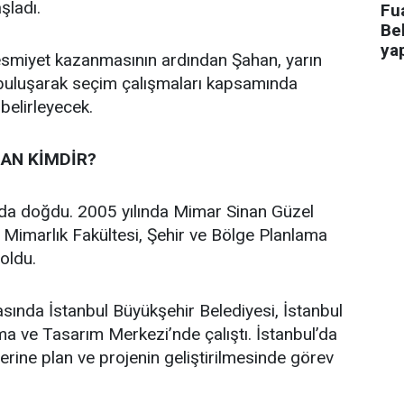
aşladı.
Fua
Bel
ya
 resmiyet kazanmasının ardından Şahan, yarın
 buluşarak seçim çalışmaları kapsamında
 belirleyecek.
AN KİMDİR?
’da doğdu. 2005 yılında Mimar Sinan Güzel
i Mimarlık Fakültesi, Şehir ve Bölge Planlama
oldu.
asında İstanbul Büyükşehir Belediyesi, İstanbul
a ve Tasarım Merkezi’nde çalıştı. İstanbul’da
üzerine plan ve projenin geliştirilmesinde görev