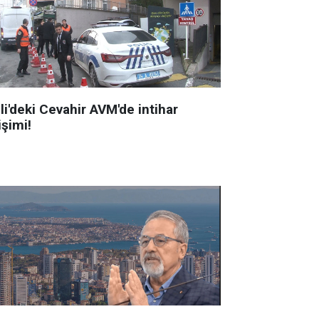
li'deki Cevahir AVM'de intihar
işimi!