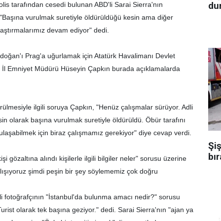
dur
lis tarafından cesedi bulunan ABD'li Sarai Sierra'nın
k, "Başına vurulmak suretiyle öldürüldüğü kesin ama diğer
araştırmalarımız devam ediyor" dedi.
oğan'ı Prag'a uğurlamak için Atatürk Havalimanı Devlet
l İl Emniyet Müdürü Hüseyin Çapkın burada açıklamalarda
ürülmesiyle ilgili soruya Çapkın, "Henüz çalışmalar sürüyor. Adli
in olarak başına vurulmak suretiyle öldürüldü. Öbür tarafını
e ulaşabilmek için biraz çalışmamız gerekiyor" diye cevap verdi.
Şiş
bır
şi gözaltına alındı kişilerle ilgili bilgiler neler" sorusu üzerine
çalışıyoruz şimdi peşin bir şey söylememiz çok doğru
i fotoğrafçının "İstanbul'da bulunma amacı nedir?" sorusu
rist olarak tek başına geziyor." dedi. Sarai Sierra'nın "ajan ya