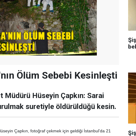
Şi
be
a'nın Ölüm Sebebi Kesinleşti
et Müdürü Hüseyin Çapkın: Sarai
urulmak suretiyle öldürüldüğü kesin.
seyin Çapkın, fotoğraf çekmek için geldiği İstanbul'da 21
Şiş