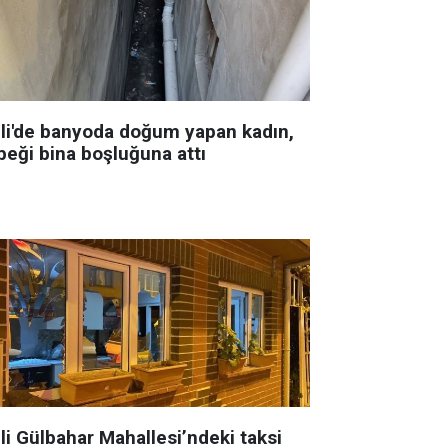
şli'de banyoda doğum yapan kadın,
beği bina boşluğuna attı
li Gülbahar Mahallesi’ndeki taksi