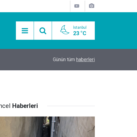
İstanbul
23 °C
15:11
Mobil Araçlarla Hayır Lokması Dağıtımının Avanta
Günün tüm
haberleri
ncel
Haberleri