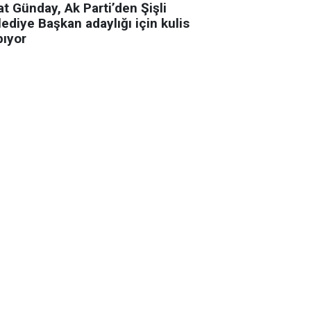
t Günday, Ak Parti’den Şişli
ediye Başkan adaylığı için kulis
pıyor