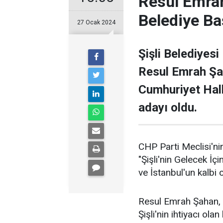
Resul Emrah
Belediye Ba
27 Ocak 2024
Şişli Belediyesi
Resul Emrah Şa
Cumhuriyet Halk
adayı oldu.
CHP Parti Meclisi'nin
"Şişli'nin Gelecek İçi
ve İstanbul'un kalbi ol
Resul Emrah Şahan, Ş
Şişli'nin ihtiyacı ola