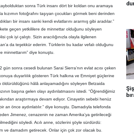
dur
kaybolduktan sonra Türk insanı dört bir koldan onu aramaya
da kızımın fotoğrafını taşıyan çocukları görmek beni derinden
dıkları bir insanı sanki kendi evlatlarını ararmış gibi aradılar.”
kete geçen yetkililere de minnettar olduğunu söyleyen
si çok iyi çalıştı. Sizin aracılığınızla olayla ilgilenen
’a da teşekkür ederim. Türklerin bu kadar vefalı olduğunu
e minnettarım” diye konuştu.
2 gün sonra cesedi bulunan Sarai Sierra’nın evlat acısı çeken
onuya duyarlılık gösteren Türk halkına ve Emniyet güçlerine
en öldürüldüğünü hâlâ anlayamadığını söyleyen Betzaida
Şiş
ızının başına gelen olayı aydınlatmasını istedi. “Öğrendiğimiz
bır
 yakından araştırmaya devam ediyor. Cinayetin sebebi henüz
r an önce aydınlatılır.” diye konuştu. Damadıyla telefonda
den Jimenez, cenazenin ne zaman Amerika’ya getirileceği
lmediğini söyledi. Acılı anne, sözlerini şöyle sürdürdü:
um ve damadım getirecek. Onlar için çok zor olacak bu.