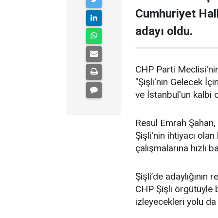
Cumhuriyet Halk
adayı oldu.
CHP Parti Meclisi'nin
"Şişli'nin Gelecek İçi
ve İstanbul'un kalbi ol
Resul Emrah Şahan, Ş
Şişli'nin ihtiyacı ola
çalışmalarına hızlı b
Şişli’de adaylığının
CHP Şişli örgütüyle
izleyecekleri yolu da