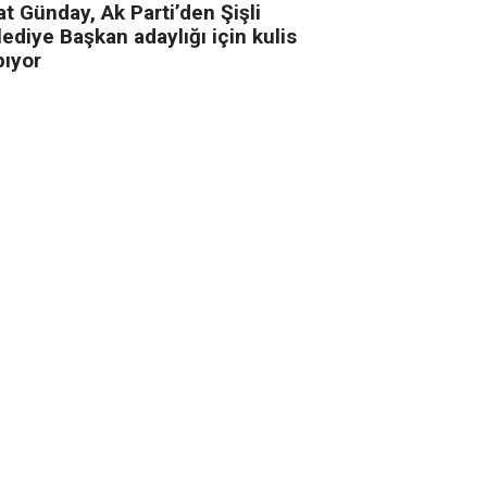
t Günday, Ak Parti’den Şişli
ediye Başkan adaylığı için kulis
pıyor