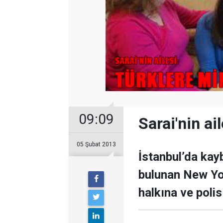
09:09
Sarai'nin ai
05 Şubat 2013
İstanbul’da kay
bulunan New Yor
halkına ve polis