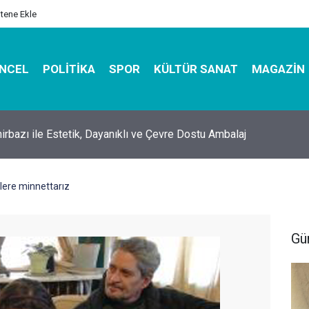
itene Ekle
NCEL
POLITIKA
SPOR
KÜLTÜR SANAT
MAGAZIN
raçlarla Hayır Lokması Dağıtımının Avantajları
klere minnettarız
Gü