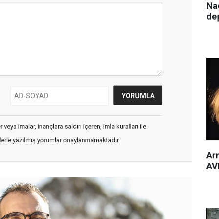
Nac
de
veya imalar, inançlara saldırı içeren, imla kuralları ile
flerle yazılmış yorumlar onaylanmamaktadır.
Arm
AVM