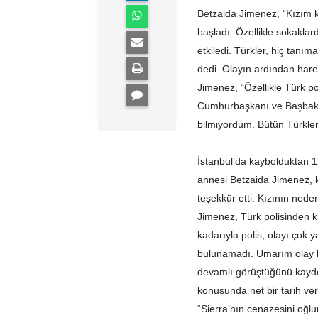
Betzaida Jimenez, “Kızım 
başladı. Özellikle sokaklar
etkiledi. Türkler, hiç tanıma
dedi. Olayın ardından hare
Jimenez, “Özellikle Türk poli
Cumhurbaşkanı ve Başbakan
bilmiyordum. Bütün Türkler
İstanbul’da kaybolduktan 1
annesi Betzaida Jimenez, k
teşekkür etti. Kızının ned
Jimenez, Türk polisinden k
kadarıyla polis, olayı çok
bulunamadı. Umarım olay bi
devamlı görüştüğünü kayde
konusunda net bir tarih veri
“Sierra’nın cenazesini oğl