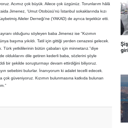
üyoruz. Acımız çok büyük. Ailece çok üzgünüz. Torunlarım hâlâ
zaida Jimenez, ‘Umut Otobüsü’nü İstanbul sokaklarında kızı
 Kaybetmiş Aileler Derneği’ne (YAKAD) de ayrıca teşekkür etti.
 hayranı olduğunu söyleyen baba Jimenez ise “Kızımın
a başıma yıkıldı. Tatil için gittiği yerden cenazesi gelecek.
Şiş
 Türk yetkililerinin bütün çabaları için minnetarız.”diye
gir
e olduklarını dile getiren kederli baba, sözlerini şöyle
ddi bir şekilde soruşturmayı devam ettirdiğini biliyoruz.
ın sebebini bulurlar. İnanıyorum ki adalet tecelli edecek.
a çok güveniyoruz. Kızımın bulunmasına katkıda bulunan
im.”