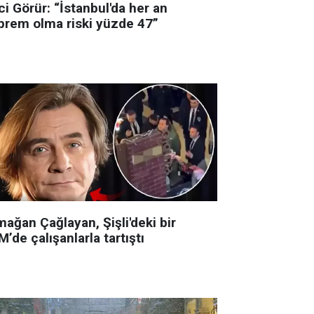
i Görür: “İstanbul'da her an
prem olma riski yüzde 47”
ağan Çağlayan, Şişli'deki bir
’de çalışanlarla tartıştı