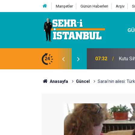
Manşetler
Günün Haberleri
Arşiv
S
GÜ
nıklı ve Çevre Dostu Ambalaj
24
15:11
Mobil A
Anasayfa
Güncel
Sarai'nin ailesi: Tür