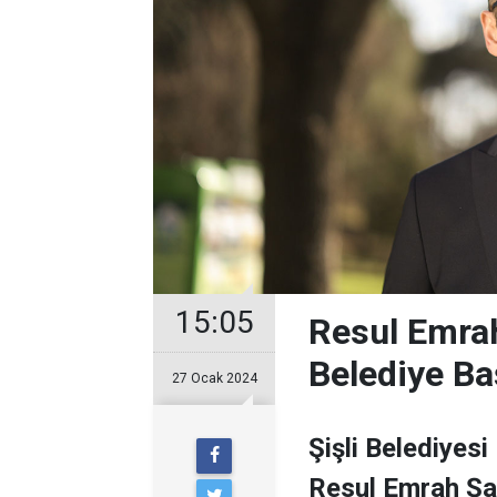
15:05
Resul Emrah
Belediye Ba
27 Ocak 2024
Şişli Belediyesi
Resul Emrah Şa