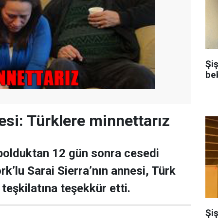
Şi
be
lesi: Türklere minnettarız
bolduktan 12 gün sonra cesedi
k’lu Sarai Sierra’nın annesi, Türk
 teşkilatına teşekkür etti.
Şiş