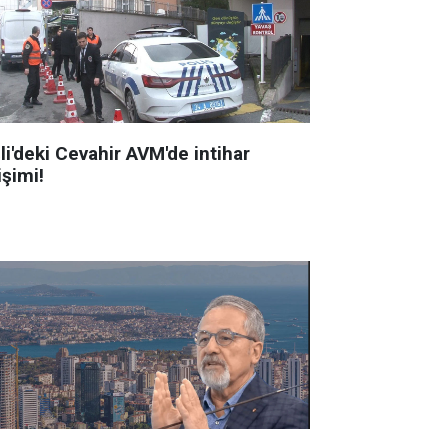
li'deki Cevahir AVM'de intihar
işimi!