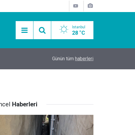
İstanbul
28 °C
20:43
En İyi 5 Tuzla Evden Eve Nakliyat Firması
Günün tüm
haberleri
ncel
Haberleri