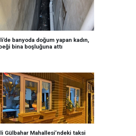
şli'de banyoda doğum yapan kadın,
beği bina boşluğuna attı
li Gülbahar Mahallesi’ndeki taksi