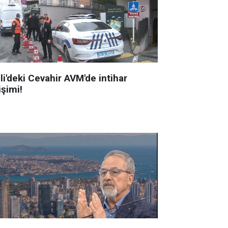
li'deki Cevahir AVM'de intihar
işimi!