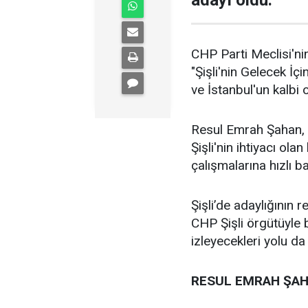
adayı oldu.
CHP Parti Meclisi'nin
"Şişli'nin Gelecek İçi
ve İstanbul'un kalbi ol
Resul Emrah Şahan, Ş
Şişli'nin ihtiyacı ola
çalışmalarına hızlı b
Şişli’de adaylığının
CHP Şişli örgütüyle
izleyecekleri yolu da
RESUL EMRAH ŞAH