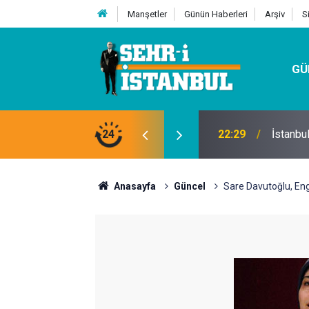
Manşetler
Günün Haberleri
Arşiv
S
GÜ
24
07:32
Kutu Si
Anasayfa
Güncel
Sare Davutoğlu, Eng