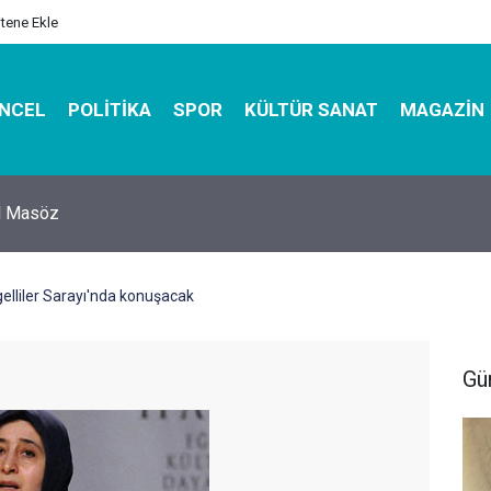
itene Ekle
NCEL
POLITIKA
SPOR
KÜLTÜR SANAT
MAGAZIN
hirbazı ile Estetik, Dayanıklı ve Çevre Dostu Ambalaj
elliler Sarayı'nda konuşacak
Gü