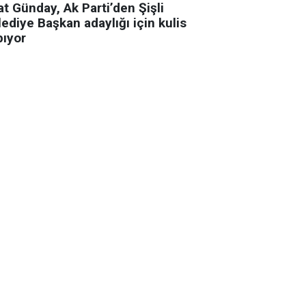
t Günday, Ak Parti’den Şişli
ediye Başkan adaylığı için kulis
pıyor