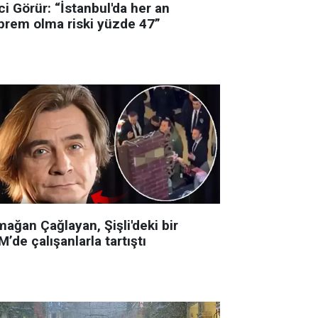
i Görür: “İstanbul'da her an
prem olma riski yüzde 47”
ağan Çağlayan, Şişli'deki bir
’de çalışanlarla tartıştı