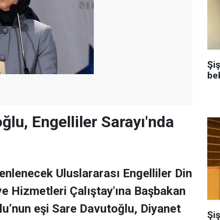
Şi
be
lu, Engelliler Sarayı'nda
enlenecek Uluslararası Engelliler Din
ve Hizmetleri Çalıştay'ına Başbakan
u’nun eşi Sare Davutoğlu, Diyanet
Şiş