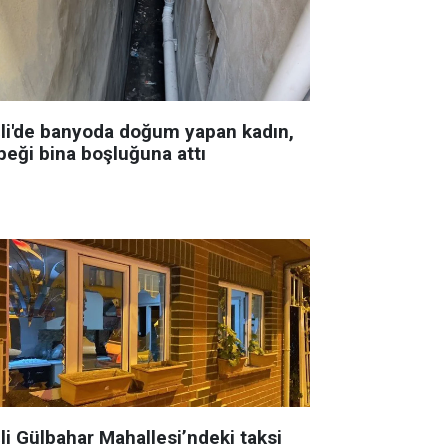
şli'de banyoda doğum yapan kadın,
beği bina boşluğuna attı
li Gülbahar Mahallesi’ndeki taksi