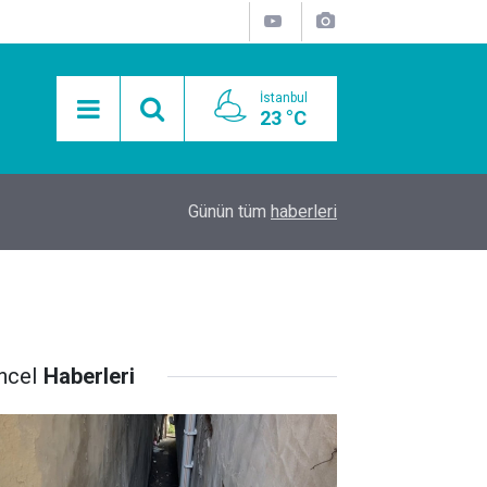
İstanbul
23 °C
15:11
Mobil Araçlarla Hayır Lokması Dağıtımının Avanta
Günün tüm
haberleri
ncel
Haberleri