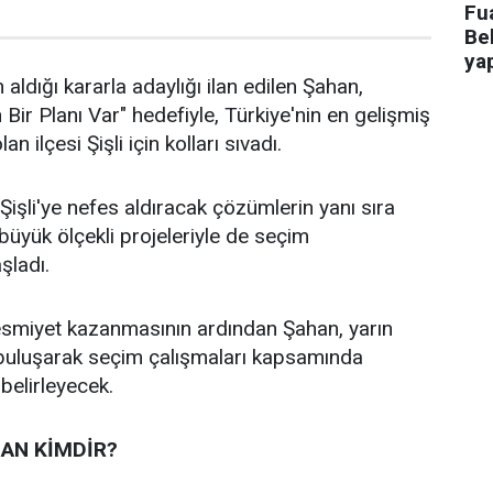
Fua
Bel
ya
 aldığı kararla adaylığı ilan edilen Şahan,
n Bir Planı Var" hedefiyle, Türkiye'nin en gelişmiş
an ilçesi Şişli için kolları sıvadı.
işli'ye nefes aldıracak çözümlerin yanı sıra
n büyük ölçekli projeleriyle de seçim
aşladı.
 resmiyet kazanmasının ardından Şahan, yarın
 buluşarak seçim çalışmaları kapsamında
 belirleyecek.
AN KİMDİR?