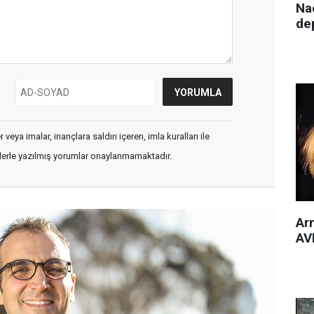
Nac
de
veya imalar, inançlara saldırı içeren, imla kuralları ile
flerle yazılmış yorumlar onaylanmamaktadır.
Arm
AVM