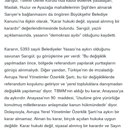
Sarıgül, TBMM Genel Kurulu'nda kabul edilerek yasalaşan,
Maslak, Huzur ve Ayazağa mahallelerinin Şişli'den alınarak
Sarıyer'e bağlanmasını da öngören Büyükşehir Belediye
Kanunu'na ilişkin olarak, "Karar hukuki değil, siyasal alınmış bir
karardır" değerlendirmesinde bulundu.
Sarıgül, yazılı
açıklamasında, yasanın "demokrasi ayıbı" olduğunu kaydetti.
Kararın, 5393 sayılı Belediyeler Yasası'na aykırı olduğunu
savunan Sarıgül, şu görüşlerine yer verdi:
"Bu değişiklik
yapılmadan önce, bölgede referandum yapılarak yurttaşların
görüşü alınmalıydı. Diğer yandan, Türkiye'nin de imzaladığı
Avrupa Yerel Yönetimler Özerklik Şartı, bu tür değişikliklerde
referandum koşulunu getiriyor ve 'yerel topluluklara danışmadan
değişiklik yapılamaz' diyor.
TBMM'nin aldığı bu karar, Anayasa'ya
da aykırıdır. Anayasa'nın 90. maddesi,
'Usulüne göre yürürlüğe
konulmuş milletlerarası anlaşmalar kanun hükmündedir' diyor.
Dolayısıyla, Avrupa Yerel Yönetimler Özerklik Şartı'na aykırı bir
karar alınamaz. Alınan bu karar, birçok açıdan hukuka uygun
değildir. Karar hukuki değil, siyasal alınmış bir karardır ve Sayın