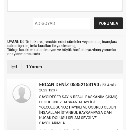
UYARI:
Küfür, hakaret, rencide edici cümleler veya imalar, inançlara
saldırı içeren, imla kuralları ile yazılmamış,
Türkçe karakter kullanılmayan ve büyük harflerle yazılmış yorumlar
onaylanmamaktadır.
1 Yorum
ERCAN DENİZ 05352153190
/ 23 Aralık
2023 13:37
SAYGIDEĞER SAYİN RESUL BASKANİM ÇIKMIŞ
OLDUGUNUZ BASKAN ADAYLİGİ
YOLCULUGUNUZ HAYIRLI VE UGURLU OLSUN
İNŞAALLAH İSTANBUL BAYRAMPASA DAN
KUCAK DOLUSU SELAM SEVGİ VE
SAYGILARIMLA