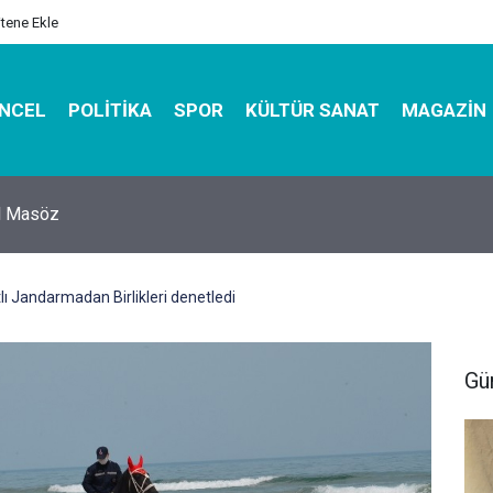
itene Ekle
NCEL
POLITIKA
SPOR
KÜLTÜR SANAT
MAGAZIN
hirbazı ile Estetik, Dayanıklı ve Çevre Dostu Ambalaj
Atlı Jandarmadan Birlikleri denetledi
Gü