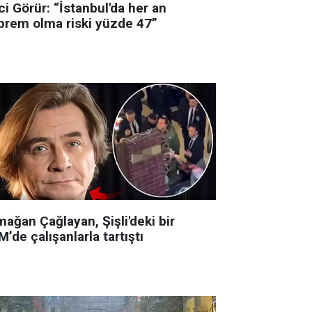
i Görür: “İstanbul'da her an
prem olma riski yüzde 47”
ağan Çağlayan, Şişli'deki bir
’de çalışanlarla tartıştı