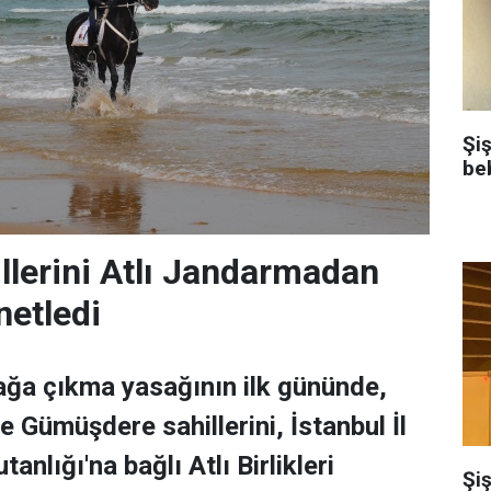
Şi
be
illerini Atlı Jandarmadan
enetledi
ağa çıkma yasağının ilk gününde,
e Gümüşdere sahillerini, İstanbul İl
lığı'na bağlı Atlı Birlikleri
Şiş