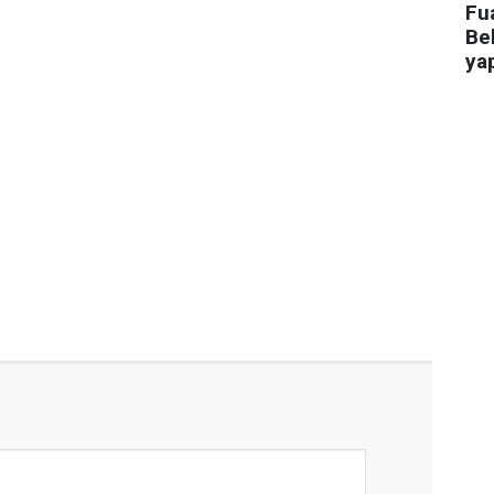
Fua
Bel
ya