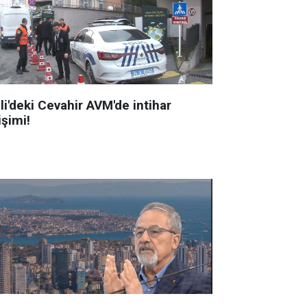
li'deki Cevahir AVM'de intihar
işimi!