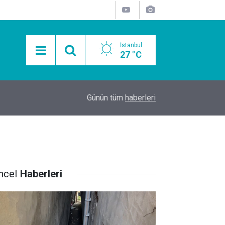
İstanbul
27 °C
15:11
Mobil Araçlarla Hayır Lokması Dağıtımının Avanta
Günün tüm
haberleri
ncel
Haberleri