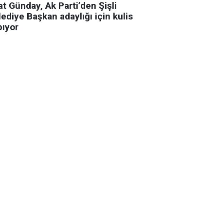
t Günday, Ak Parti’den Şişli
ediye Başkan adaylığı için kulis
pıyor