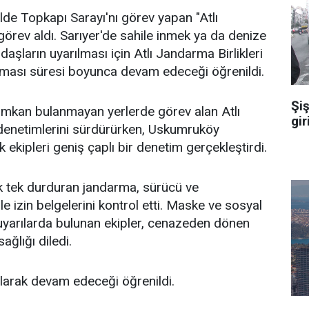
de Topkapı Sarayı'nı görev yapan "Atlı
görev aldı. Sarıyer'de sahile inmek ya da denize
aşların uyarılması için Atlı Jandarma Birlikleri
laması süresi boyunca devam edeceği öğrenildi.
Şiş
imkan bulanmayan yerlerde görev alan Atlı
gir
 denetimlerini sürdürürken, Uskumruköy
k ekipleri geniş çaplı bir denetim gerçekleştirdi.
tek tek durduran jandarma, sürücü ve
ile izin belgelerini kontrol etti. Maske ve sosyal
arılarda bulunan ekipler, cenazeden dönen
ağlığı diledi.
larak devam edeceği öğrenildi.