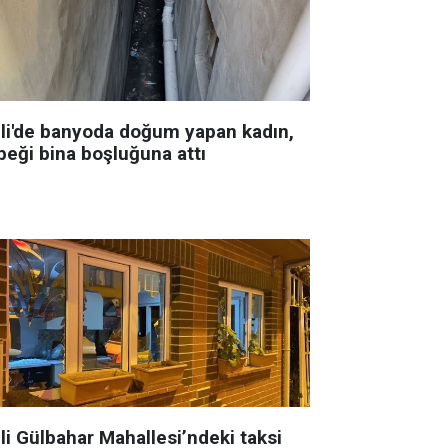
şli'de banyoda doğum yapan kadın,
beği bina boşluğuna attı
li Gülbahar Mahallesi’ndeki taksi