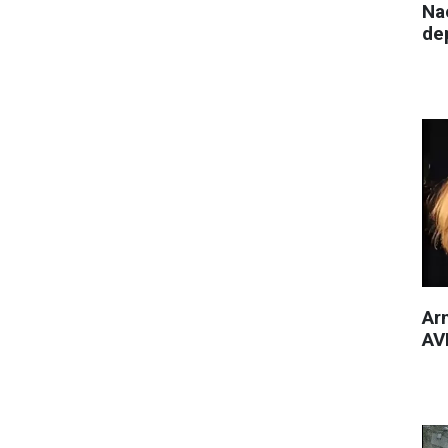
Nac
de
Arm
AVM