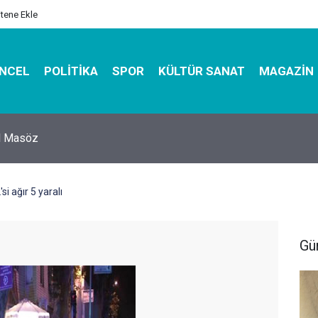
itene Ekle
NCEL
POLITIKA
SPOR
KÜLTÜR SANAT
MAGAZIN
hirbazı ile Estetik, Dayanıklı ve Çevre Dostu Ambalaj
si ağır 5 yaralı
Gü