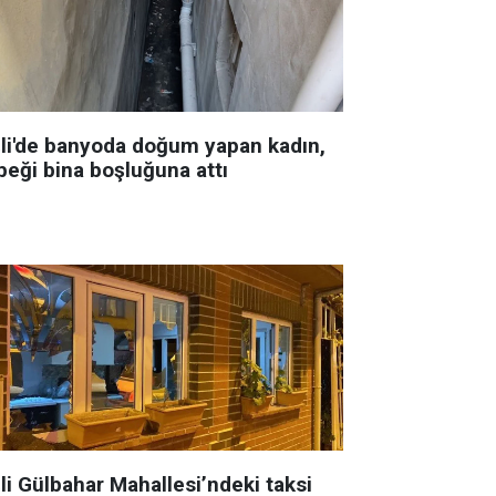
şli'de banyoda doğum yapan kadın,
beği bina boşluğuna attı
li Gülbahar Mahallesi’ndeki taksi