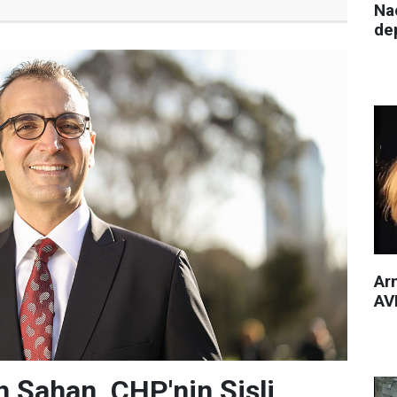
Nac
de
Arm
AVM
 Şahan, CHP'nin Şişli