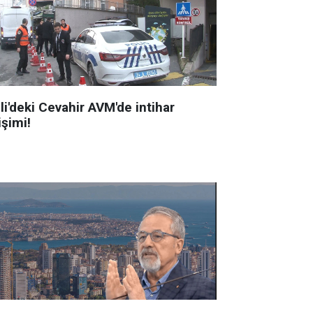
li'deki Cevahir AVM'de intihar
işimi!