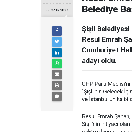
Belediye Ba
27 Ocak 2024
Şişli Belediyesi
Resul Emrah Şa
Cumhuriyet Halk
adayı oldu.
CHP Parti Meclisi'nin
"Şişli'nin Gelecek İçi
ve İstanbul'un kalbi ol
Resul Emrah Şahan, Ş
Şişli'nin ihtiyacı ola
çalışmalarına hızlı b