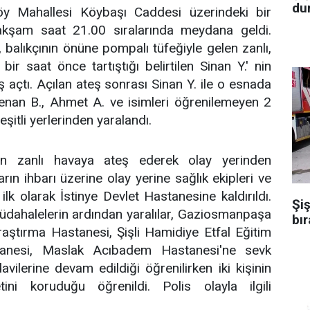
dur
köy Mahallesi Köybaşı Caddesi üzerindeki bir
 akşam saat 21.00 sıralarında meydana geldi.
, balıkçının önüne pompalı tüfeğiyle gelen zanlı,
bir saat önce tartıştığı belirtilen Sinan Y.' nin
ş açtı. Açılan ateş sonrası Sinan Y. ile o esnada
enan B., Ahmet A. ve isimleri öğrenilemeyen 2
eşitli yerlerinden yaralandı.
yan zanlı havaya ateş ederek olay yerinden
rın ihbarı üzerine olay yerine sağlık ekipleri ve
r ilk olarak İstinye Devlet Hastanesine kaldırıldı.
Şiş
müdahalelerin ardından yaralılar, Gaziosmanpaşa
bır
aştırma Hastanesi, Şişli Hamidiye Etfal Eğitim
anesi, Maslak Acıbadem Hastanesi'ne sevk
edavilerine devam edildiği öğrenilirken iki kişinin
ini koruduğu öğrenildi. Polis olayla ilgili