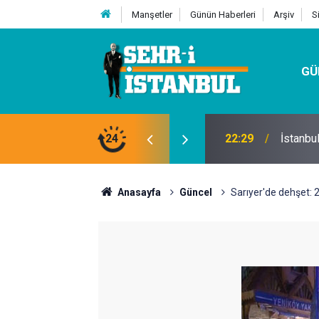
Manşetler
Günün Haberleri
Arşiv
S
GÜ
24
07:32
Kutu Si
Anasayfa
Güncel
Sarıyer'de dehşet: 2'