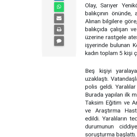
Olay, Sarıyer Yeni
balıkçının önünde,
Alınan bilgilere göre
balıkçıda çalışan ve 
üzerine rastgele ate
işyerinde bulunan K
kadın toplam 5 kişi ç
Beş kişiyi yarala
uzaklaştı. Vatandaşla
polis geldi. Yaralıla
Burada yapılan ilk 
Taksim Eğitim ve Ar
ve Araştırma Hast
edildi. Yaralıların t
durumunun ciddiyet
soruşturma başlattı.