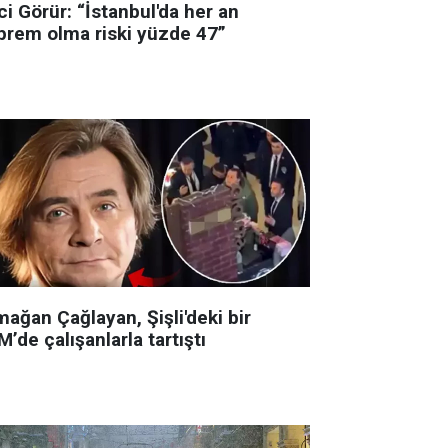
i Görür: “İstanbul'da her an
prem olma riski yüzde 47”
ağan Çağlayan, Şişli'deki bir
’de çalışanlarla tartıştı