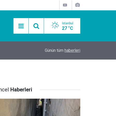
İstanbul
27 °C
15:11
Mobil Araçlarla Hayır Lokması Dağıtımının Avanta
Günün tüm
haberleri
ncel
Haberleri