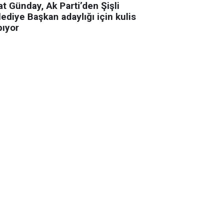
t Günday, Ak Parti’den Şişli
ediye Başkan adaylığı için kulis
pıyor