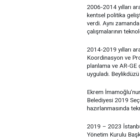
2006-2014 yılları ara
kentsel politika geli
verdi. Aynı zamanda 
çalışmalarının teknol
2014-2019 yılları ar
Koordinasyon ve Proj
planlama ve AR-GE ça
uyguladı. Beylikdüzü
Ekrem İmamoğlu’nun 
Belediyesi 2019 Seçim
hazırlanmasında tekn
2019 – 2023 İstanbu
Yönetim Kurulu Başka