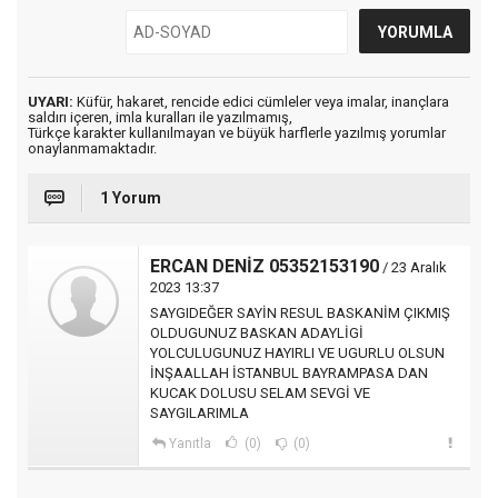
UYARI:
Küfür, hakaret, rencide edici cümleler veya imalar, inançlara
saldırı içeren, imla kuralları ile yazılmamış,
Türkçe karakter kullanılmayan ve büyük harflerle yazılmış yorumlar
onaylanmamaktadır.
1 Yorum
ERCAN DENİZ 05352153190
/ 23 Aralık
2023 13:37
SAYGIDEĞER SAYİN RESUL BASKANİM ÇIKMIŞ
OLDUGUNUZ BASKAN ADAYLİGİ
YOLCULUGUNUZ HAYIRLI VE UGURLU OLSUN
İNŞAALLAH İSTANBUL BAYRAMPASA DAN
KUCAK DOLUSU SELAM SEVGİ VE
SAYGILARIMLA
Yanıtla
(0)
(0)