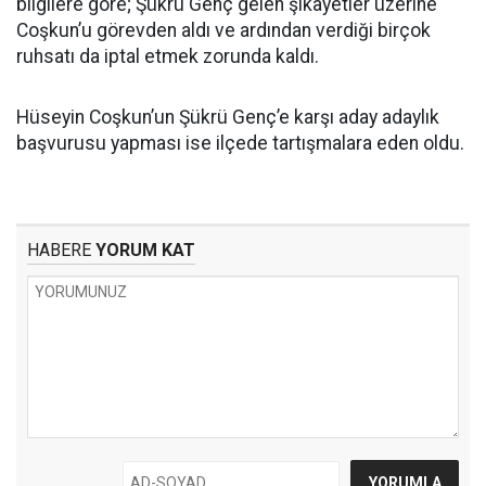
bilgilere göre; Şükrü Genç gelen şikâyetler üzerine
Coşkun’u görevden aldı ve ardından verdiği birçok
ruhsatı da iptal etmek zorunda kaldı.
Hüseyin Coşkun’un Şükrü Genç’e karşı aday adaylık
başvurusu yapması ise ilçede tartışmalara eden oldu.
HABERE
YORUM KAT