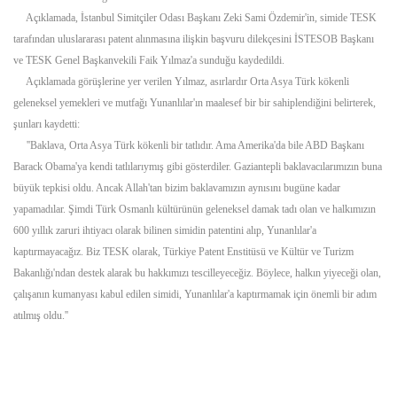
Açıklamada, İstanbul Simitçiler Odası Başkanı Zeki Sami Özdemir'in, simide TESK
tarafından uluslararası patent alınmasına ilişkin başvuru dilekçesini İSTESOB Başkanı
ve TESK Genel Başkanvekili Faik Yılmaz'a sunduğu kaydedildi.
Açıklamada görüşlerine yer verilen Yılmaz, asırlardır Orta Asya Türk kökenli
geleneksel yemekleri ve mutfağı Yunanlılar'ın maalesef bir bir sahiplendiğini belirterek,
şunları kaydetti:
''Baklava, Orta Asya Türk kökenli bir tatlıdır. Ama Amerika'da bile ABD Başkanı
Barack Obama'ya kendi tatlılarıymış gibi gösterdiler. Gaziantepli baklavacılarımızın buna
büyük tepkisi oldu. Ancak Allah'tan bizim baklavamızın aynısını bugüne kadar
yapamadılar. Şimdi Türk Osmanlı kültürünün geleneksel damak tadı olan ve halkımızın
600 yıllık zaruri ihtiyacı olarak bilinen simidin patentini alıp, Yunanlılar'a
kaptırmayacağız. Biz TESK olarak, Türkiye Patent Enstitüsü ve Kültür ve Turizm
Bakanlığı'ndan destek alarak bu hakkımızı tescilleyeceğiz. Böylece, halkın yiyeceği olan,
çalışanın kumanyası kabul edilen simidi, Yunanlılar'a kaptırmamak için önemli bir adım
atılmış oldu.''