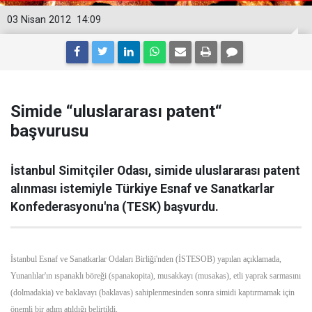
03 Nisan 2012
14:09
Simide “uluslararası patent“
başvurusu
İstanbul Simitçiler Odası, simide uluslararası patent
alınması istemiyle Türkiye Esnaf ve Sanatkarlar
Konfederasyonu'na (TESK) başvurdu.
İstanbul Esnaf ve Sanatkarlar Odaları Birliği'nden (İSTESOB) yapılan açıklamada,
Yunanlılar'ın ıspanaklı böreği (spanakopita), musakkayı (musakas), etli yaprak sarmasını
(dolmadakia) ve baklavayı (baklavas) sahiplenmesinden sonra simidi kaptırmamak için
önemli bir adım atıldığı belirtildi.