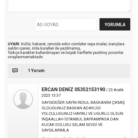
UYARI:
Küfür, hakaret, rencide edici cümleler veya imalar, inançlara
saldırı içeren, imla kuralları ile yazılmamış,
Türkçe karakter kullanılmayan ve büyük harflerle yazılmış yorumlar
onaylanmamaktadır.
1 Yorum
ERCAN DENİZ 05352153190
/ 23 Aralık
2023 13:37
SAYGIDEĞER SAYİN RESUL BASKANİM ÇIKMIŞ
OLDUGUNUZ BASKAN ADAYLİGİ
YOLCULUGUNUZ HAYIRLI VE UGURLU OLSUN
İNŞAALLAH İSTANBUL BAYRAMPASA DAN
KUCAK DOLUSU SELAM SEVGİ VE
SAYGILARIMLA