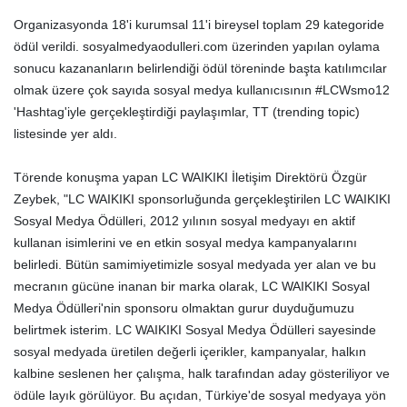
Organizasyonda 18'i kurumsal 11'i bireysel toplam 29 kategoride
ödül verildi. sosyalmedyaodulleri.com üzerinden yapılan oylama
sonucu kazananların belirlendiği ödül töreninde başta katılımcılar
olmak üzere çok sayıda sosyal medya kullanıcısının #LCWsmo12
'Hashtag'iyle gerçekleştirdiği paylaşımlar, TT (trending topic)
listesinde yer aldı.
Törende konuşma yapan LC WAIKIKI İletişim Direktörü Özgür
Zeybek, "LC WAIKIKI sponsorluğunda gerçekleştirilen LC WAIKIKI
Sosyal Medya Ödülleri, 2012 yılının sosyal medyayı en aktif
kullanan isimlerini ve en etkin sosyal medya kampanyalarını
belirledi. Bütün samimiyetimizle sosyal medyada yer alan ve bu
mecranın gücüne inanan bir marka olarak, LC WAIKIKI Sosyal
Medya Ödülleri'nin sponsoru olmaktan gurur duyduğumuzu
belirtmek isterim. LC WAIKIKI Sosyal Medya Ödülleri sayesinde
sosyal medyada üretilen değerli içerikler, kampanyalar, halkın
kalbine seslenen her çalışma, halk tarafından aday gösteriliyor ve
ödüle layık görülüyor. Bu açıdan, Türkiye'de sosyal medyaya yön