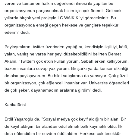
veren ve tamamen halkın değerlendirilmesi ile yapılan bu
organizasyonun parçası olmak bizim için çok önemli. Gelecek
yıllarda birçok yeni projeyle LC WAIKIKI'yi göreceksiniz. Bu
organizasyonda emeği geçen herkese ve gençlere teşekkür
ederim" dedi.
Paylaşımlarını twitter üzerinden yaptığını, kendisiyle ilgili iyi, kötü,
yalan, yanlış ne varsa her şeyi düzeltebildiğini belirten Demet
Akalın, "Twitter'ı çok etkin kullanıyorum. Sabah erken kalkıyorum,
bazen insanlara cevap yazıyorum. Bir şarkı ya da konser etkinliği
de olsa paylaşıyorum. Bu bilet satışlarına da yansıyor. Çok güzel
bir organizasyon, çok eğlenceli insanlar var. Üniversite öğrencileri
de çok şeker, dayanamadım aralarına girdim" dedi.
Karikatürist
Erdil Yaşaroğlu da, "Sosyal medya çok keyif aldığım bir alan. Bir
de keyif aldığım bir alandan ödül almak ballı kaymaklı oldu. İlk
defa eğlendiğim bir şeyden ödül aldım. Herkese çok teşekkür