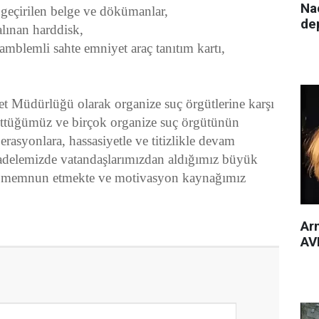
Nac
irilen belge ve dökümanlar,
de
nan harddisk,
emli sahte emniyet araç tanıtım kartı,
dürlüğü olarak organize suç örgütlerine karşı
tüğümüz ve birçok organize suç örgütünün
perasyonlara, hassasiyetle ve titizlikle devam
adelemizde vatandaşlarımızdan aldığımız büyük
ce memnun etmekte ve motivasyon kaynağımız
Arm
AVM