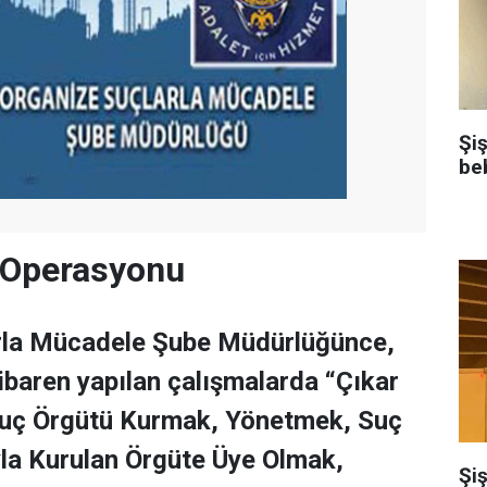
Şi
be
 Operasyonu
rla Mücadele Şube Müdürlüğünce,
tibaren yapılan çalışmalarda “Çıkar
 Suç Örgütü Kurmak, Yönetmek, Suç
la Kurulan Örgüte Üye Olmak,
Şiş