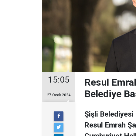
15:05
Resul Emrah
Belediye Ba
27 Ocak 2024
Şişli Belediyesi
Resul Emrah Şa