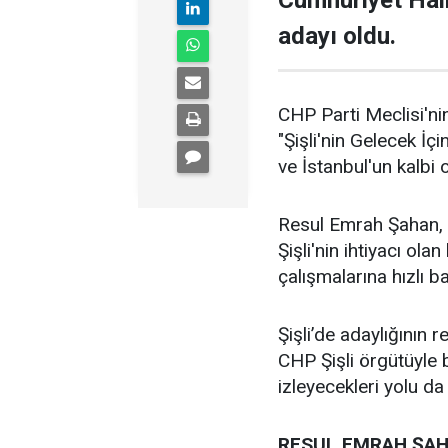
Cumhuriyet Halk
adayı oldu.
CHP Parti Meclisi'nin
"Şişli'nin Gelecek İçi
ve İstanbul'un kalbi ol
Resul Emrah Şahan, Ş
Şişli'nin ihtiyacı ola
çalışmalarına hızlı b
Şişli’de adaylığının
CHP Şişli örgütüyle
izleyecekleri yolu da
RESUL EMRAH ŞAH