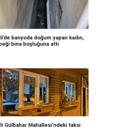
şli'de banyoda doğum yapan kadın,
beği bina boşluğuna attı
li Gülbahar Mahallesi’ndeki taksi