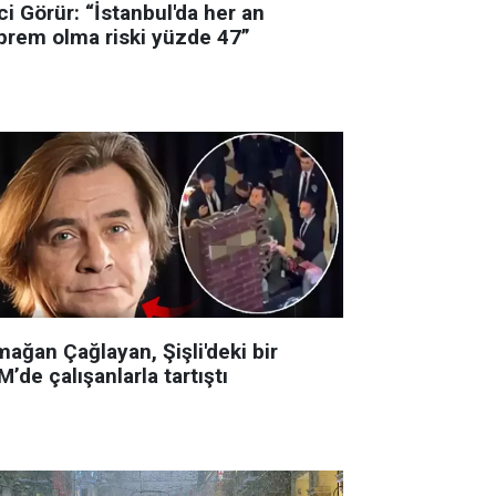
i Görür: “İstanbul'da her an
prem olma riski yüzde 47”
ağan Çağlayan, Şişli'deki bir
’de çalışanlarla tartıştı