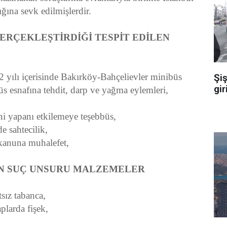
ğına sevk edilmişlerdir.
EKLEŞTİRDİĞİ TESPİT EDİLEN
ı içerisinde Bakırköy-Bahçelievler minibüs
Şiş
gir
üs esnafına tehdit, darp ve yağma eylemleri,
apanı etkilemeye teşebbüs,
ahtecilik,
nuna muhalefet,
SUÇ UNSURU MALZEMELER
z tabanca,
arda fişek,