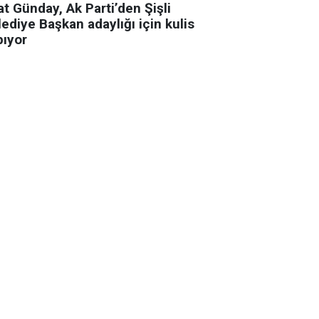
t Günday, Ak Parti’den Şişli
ediye Başkan adaylığı için kulis
pıyor