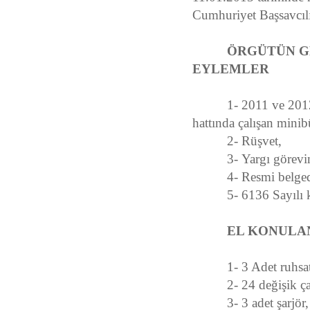
Cumhuriyet Başsavcılı
ÖRGÜTÜN GERÇ
EYLEMLER
1- 2011 ve 2012 yıl
hattında çalışan minib
2- Rüşvet,
3- Yargı görevini y
4- Resmi belgede s
5- 6136 Sayılı ka
EL KONULAN 
1- 3 Adet ruhsatsı
2- 24 değişik çapl
3- 3 adet şarjör,