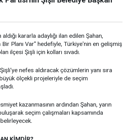
 Partisi'nin Şişli Belediye Başkan
 aldığı kararla adaylığı ilan edilen Şahan,
n Bir Planı Var" hedefiyle, Türkiye'nin en gelişmiş
an ilçesi Şişli için kolları sıvadı.
işli'ye nefes aldıracak çözümlerin yanı sıra
n büyük ölçekli projeleriyle de seçim
aşladı.
 resmiyet kazanmasının ardından Şahan, yarın
 buluşarak seçim çalışmaları kapsamında
 belirleyecek.
AN KİMDİR?