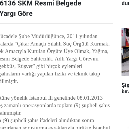
, 6136 SKM Resmi Belgede
dur
 Yargı Göre
ücadele Şube Müdürlüğünce, 2011 yılından
şmalarda “Çıkar Amaçlı Silahlı Suç Örgütü Kurmak,
ek Amacıyla Kurulan Örgüte Üye Olmak, Yağma,
smi Belgede Sahtecilik, Adli Yargı Görevini
ebbüs, Rüşvet” gibi birçok eylemleri
şahısların varlığı yapılan fiziki ve teknik takip
ilmiştir.
Şiş
bır
 yönelik İstanbul İli genelinde 08.01.2013
eş zamanlı operasyonlarda toplam (9) şüpheli şahıs
alınmıştır.
 şüpheli şahıs ifadeleri alındıktan sonra
azırlanan soruşturma evraklarıyla birlikte İstanbul