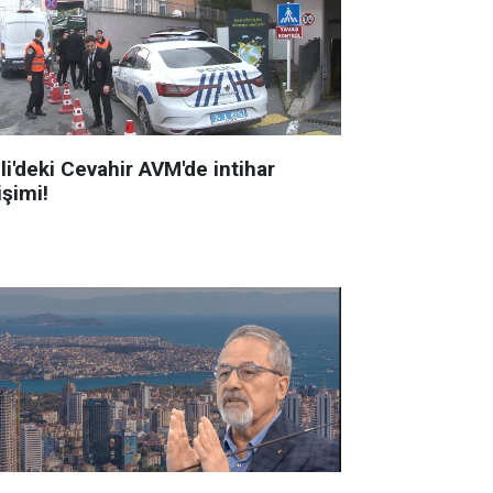
li'deki Cevahir AVM'de intihar
işimi!