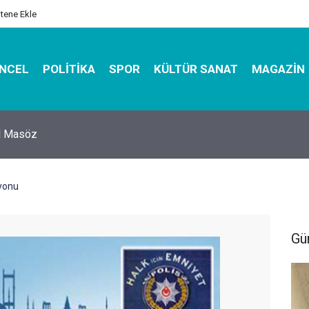
itene Ekle
NCEL
POLITIKA
SPOR
KÜLTÜR SANAT
MAGAZIN
hirbazı ile Estetik, Dayanıklı ve Çevre Dostu Ambalaj
yonu
Gü