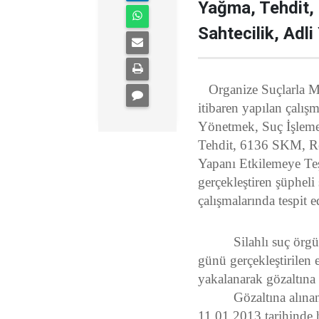
Yağma, Tehdit
Sahtecilik, Adli
Organize Suçlarla M
itibaren yapılan çalı
Yönetmek, Suç İşlem
Tehdit, 6136 SKM, Re
Yapanı Etkilemeye Teş
gerçekleştiren şüpheli 
çalışmalarında tespit ed
Silahlı suç örgütüne
günü gerçekleştirilen 
yakalanarak gözaltına 
Gözaltına alınan (9)
11.01.2013 tarihinde h