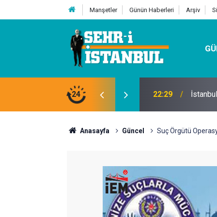
Manşetler
Günün Haberleri
Arşiv
S
GÜ
24
07:32
Kutu Si
Anasayfa
Güncel
Suç Örgütü Operas