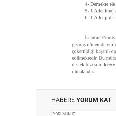
4- Dernekte ele geç
5- 1 Adet imaj alı
6- 1 Adet polis ambl
İstanbul Emniyet Mü
geçmiş dönemde yürüt
çökertildiği başarılı o
edilmektedir. Bu müc
destek bizi son dere
olmaktadır.
HABERE
YORUM KAT