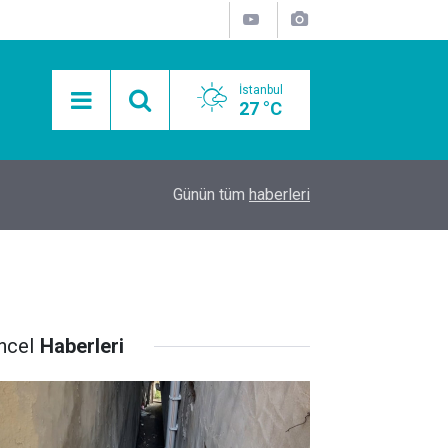
İstanbul
27 °C
15:11
Mobil Araçlarla Hayır Lokması Dağıtımının Avanta
Günün tüm
haberleri
ncel
Haberleri