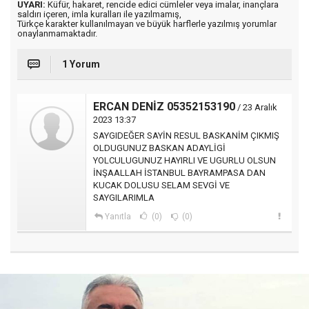
UYARI:
Küfür, hakaret, rencide edici cümleler veya imalar, inançlara
saldırı içeren, imla kuralları ile yazılmamış,
Türkçe karakter kullanılmayan ve büyük harflerle yazılmış yorumlar
onaylanmamaktadır.
1 Yorum
ERCAN DENİZ 05352153190
/ 23 Aralık
2023 13:37
SAYGIDEĞER SAYİN RESUL BASKANİM ÇIKMIŞ
OLDUGUNUZ BASKAN ADAYLİGİ
YOLCULUGUNUZ HAYIRLI VE UGURLU OLSUN
İNŞAALLAH İSTANBUL BAYRAMPASA DAN
KUCAK DOLUSU SELAM SEVGİ VE
SAYGILARIMLA
Yanıtla
(0)
(0)