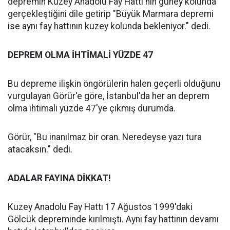
depremin Kuzey Anadolu Fay Hattı'nın güney kolunda
gerçekleştiğini dile getirip "Büyük Marmara depremi
ise aynı fay hattının kuzey kolunda bekleniyor." dedi.
DEPREM OLMA İHTİMALİ YÜZDE 47
Bu depreme ilişkin öngörülerin halen geçerli olduğunu
vurgulayan Görür'e göre, İstanbul'da her an deprem
olma ihtimali yüzde 47'ye çıkmış durumda.
Görür, "Bu inanılmaz bir oran. Neredeyse yazı tura
atacaksın." dedi.
ADALAR FAYINA DİKKAT!
Kuzey Anadolu Fay Hattı 17 Ağustos 1999'daki
Gölcük depreminde kırılmıştı. Aynı fay hattının devamı