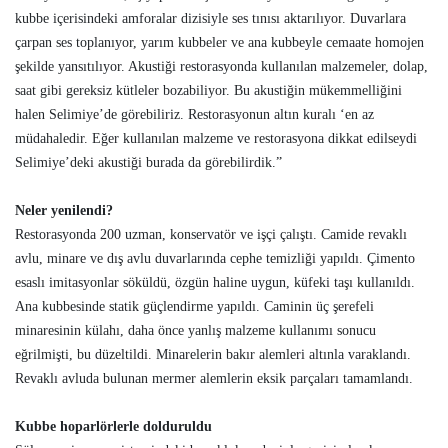
kubbe içerisindeki amforalar dizisiyle ses tınısı aktarılıyor. Duvarlara
çarpan ses toplanıyor, yarım kubbeler ve ana kubbeyle cemaate homojen
şekilde yansıtılıyor. Akustiği restorasyonda kullanılan malzemeler, dolap,
saat gibi gereksiz kütleler bozabiliyor. Bu akustiğin mükemmelliğini
halen Selimiye’de görebiliriz. Restorasyonun altın kuralı ‘en az
müdahaledir. Eğer kullanılan malzeme ve restorasyona dikkat edilseydi
Selimiye’deki akustiği burada da görebilirdik.”
Neler yenilendi?
Restorasyonda 200 uzman, konservatör ve işçi çalıştı. Camide revaklı
avlu, minare ve dış avlu duvarlarında cephe temizliği yapıldı. Çimento
esaslı imitasyonlar söküldü, özgün haline uygun, küfeki taşı kullanıldı.
Ana kubbesinde statik güçlendirme yapıldı. Caminin üç şerefeli
minaresinin külahı, daha önce yanlış malzeme kullanımı sonucu
eğrilmişti, bu düzeltildi. Minarelerin bakır alemleri altınla varaklandı.
Revaklı avluda bulunan mermer alemlerin eksik parçaları tamamlandı.
Kubbe hoparlörlerle dolduruldu