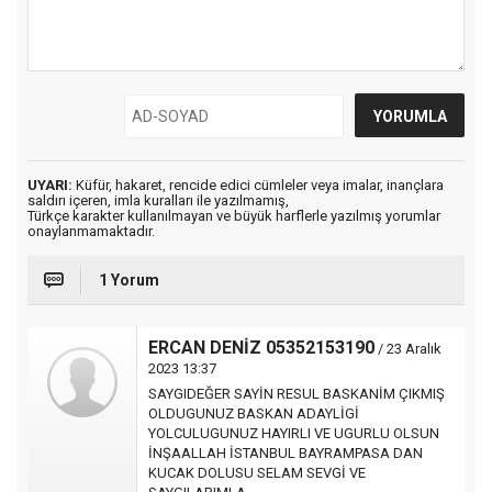
UYARI:
Küfür, hakaret, rencide edici cümleler veya imalar, inançlara
saldırı içeren, imla kuralları ile yazılmamış,
Türkçe karakter kullanılmayan ve büyük harflerle yazılmış yorumlar
onaylanmamaktadır.
1 Yorum
ERCAN DENİZ 05352153190
/ 23 Aralık
2023 13:37
SAYGIDEĞER SAYİN RESUL BASKANİM ÇIKMIŞ
OLDUGUNUZ BASKAN ADAYLİGİ
YOLCULUGUNUZ HAYIRLI VE UGURLU OLSUN
İNŞAALLAH İSTANBUL BAYRAMPASA DAN
KUCAK DOLUSU SELAM SEVGİ VE