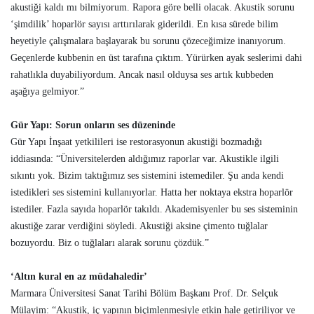
akustiği kaldı mı bilmiyorum. Rapora göre belli olacak. Akustik sorunu
‘şimdilik’ hoparlör sayısı arttırılarak giderildi. En kısa sürede bilim
heyetiyle çalışmalara başlayarak bu sorunu çözeceğimize inanıyorum.
Geçenlerde kubbenin en üst tarafına çıktım. Yürürken ayak seslerimi dahi
rahatlıkla duyabiliyordum. Ancak nasıl olduysa ses artık kubbeden
aşağıya gelmiyor.”
Gür Yapı: Sorun onların ses düzeninde
Gür Yapı İnşaat yetkilileri ise restorasyonun akustiği bozmadığı
iddiasında: “Üniversitelerden aldığımız raporlar var. Akustikle ilgili
sıkıntı yok. Bizim taktığımız ses sistemini istemediler. Şu anda kendi
istedikleri ses sistemini kullanıyorlar. Hatta her noktaya ekstra hoparlör
istediler. Fazla sayıda hoparlör takıldı. Akademisyenler bu ses sisteminin
akustiğe zarar verdiğini söyledi. Akustiği aksine çimento tuğlalar
bozuyordu. Biz o tuğlaları alarak sorunu çözdük.”
‘Altın kural en az müdahaledir’
Marmara Üniversitesi Sanat Tarihi Bölüm Başkanı Prof. Dr. Selçuk
Mülayim: “Akustik, iç yapının biçimlenmesiyle etkin hale getiriliyor ve