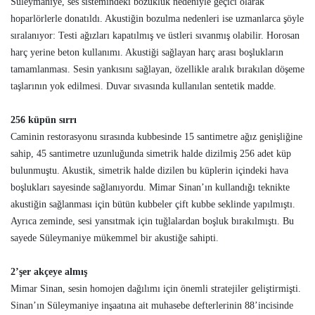
Süleymaniye, ses sistemindeki bozukluk nedeniyle geçici olarak
hoparlörlerle donatıldı. Akustiğin bozulma nedenleri ise uzmanlarca şöyle
sıralanıyor: Testi ağızları kapatılmış ve üstleri sıvanmış olabilir. Horosan
harç yerine beton kullanımı. Akustiği sağlayan harç arası boşlukların
tamamlanması. Sesin yankısını sağlayan, özellikle aralık bırakılan döşeme
taşlarının yok edilmesi. Duvar sıvasında kullanılan sentetik madde.
256 küpün sırrı
Caminin restorasyonu sırasında kubbesinde 15 santimetre ağız genişliğine
sahip, 45 santimetre uzunluğunda simetrik halde dizilmiş 256 adet küp
bulunmuştu. Akustik, simetrik halde dizilen bu küplerin içindeki hava
boşlukları sayesinde sağlanıyordu. Mimar Sinan’ın kullandığı teknikte
akustiğin sağlanması için bütün kubbeler çift kubbe seklinde yapılmıştı.
Ayrıca zeminde, sesi yansıtmak için tuğlalardan boşluk bırakılmıştı. Bu
sayede Süleymaniye mükemmel bir akustiğe sahipti.
2’şer akçeye almış
Mimar Sinan, sesin homojen dağılımı için önemli stratejiler geliştirmişti.
Sinan’ın Süleymaniye inşaatına ait muhasebe defterlerinin 88’incisinde