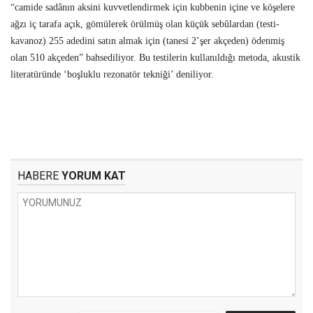
“camide sadânın aksini kuvvetlendirmek için kubbenin içine ve köşelere
ağzı iç tarafa açık, gömülerek örülmüş olan küçük sebûlardan (testi-
kavanoz) 255 adedini satın almak için (tanesi 2’şer akçeden) ödenmiş
olan 510 akçeden” bahsediliyor. Bu testilerin kullanıldığı metoda, akustik
literatüründe ‘boşluklu rezonatör tekniği’ deniliyor.
HABERE
YORUM KAT