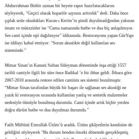
Abdurrahman Binbir uzman bir heyete rapor hazırlatacaklarını
söyleyerek, “Geçici olarak hoparlör sayısını arttırdık” dedi. Daha önce
çıplak sesle okudukları Kuran-ı Kerim’in şimdi duyulmadığından yakınan
imam ve müezzinler ise “Cuma namazında hutbe ve dua hiç anlaşılmıyor.
Ses cami içinde eşit dağılmıyor” iddiasında. Restorasyonu yapan GürYapı
ise iddiayı kabul etmiyor: “Sorun akustikte değil kullanılan ses
sisteminde.”
Mimar Sinan’ın Kanuni Sultan Süleyman döneminde inşa ettiği 1557
tarihli camiyle ilgili bir süre önce Radikal ’e bir ihbar geldi. İhbara göre
2007-2010 arasında restore edilen caminin ses sistemi bozulmuştu:
“Mimar Sinan tarafından büyük bir başarı ile sağlanan ses akustiği ne
yazık ki restorasyon sırasında kullanılan yanlış ve sentetik malzemeler
nedeniyle tümüyle bozulmuş durumda. Cami içinde artık hiçbir yerden
doğru dürüst hutbe ve dua duyulmaz durumda.”
Fatih Müftüsü Emrullah Üzüm’ü aradık. Üzüm şikâyetlerin kendisine de
geldiğini söyleyerek “Bu durum benden önceki dönemde gerçekleşmiş.