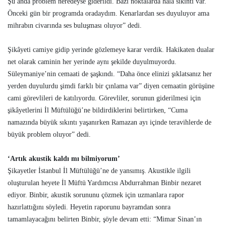
Şu anda problem neredeyse giderildi. Bazı noktalarda hâlâ sıkıntı var.
Önceki gün bir programda oradaydım. Kenarlardan ses duyuluyor ama
mihrabın civarında ses buluşması oluyor” dedi.
Şikâyeti camiye gidip yerinde gözlemeye karar verdik. Hakikaten dualar
net olarak caminin her yerinde aynı şekilde duyulmuyordu.
Süleymaniye’nin cemaati de şaşkındı. “Daha önce elinizi şıklatsanız her
yerden duyulurdu şimdi farklı bir çınlama var” diyen cemaatin görüşüne
cami görevlileri de katılıyordu. Görevliler, sorunun giderilmesi için
şikâyetlerini İl Müftülüğü’ne bildirdiklerini belirtirken, “Cuma
namazında büyük sıkıntı yaşanırken Ramazan ayı içinde teravihlerde de
büyük problem oluyor” dedi.
‘Artık akustik kaldı mı bilmiyorum’
Şikayetler İstanbul İl Müftülüğü’ne de yansımış. Akustikle ilgili
oluşturulan heyete İl Müftü Yardımcısı Abdurrahman Binbir nezaret
ediyor. Binbir, akustik sorununu çözmek için uzmanlara rapor
hazırlattığını söyledi. Heyetin raporunu bayramdan sonra
tamamlayacağını belirten Binbir, şöyle devam etti: “Mimar Sinan’ın