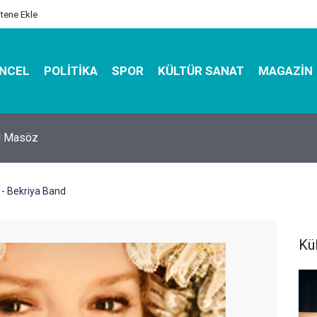
itene Ekle
NCEL
POLITIKA
SPOR
KÜLTÜR SANAT
MAGAZIN
hirbazı ile Estetik, Dayanıklı ve Çevre Dostu Ambalaj
- Bekriya Band
Kü