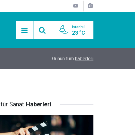
İstanbul
23 °C
15:11
Mobil Araçlarla Hayır Lokması Dağıtımının Avanta
Günün tüm
haberleri
ltür Sanat
Haberleri