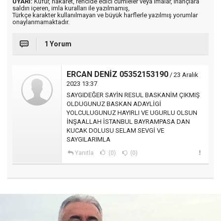
UYARI:
Küfür, hakaret, rencide edici cümleler veya imalar, inançlara
saldırı içeren, imla kuralları ile yazılmamış,
Türkçe karakter kullanılmayan ve büyük harflerle yazılmış yorumlar
onaylanmamaktadır.
1 Yorum
ERCAN DENİZ 05352153190
/ 23 Aralık
2023 13:37
SAYGIDEĞER SAYİN RESUL BASKANİM ÇIKMIŞ
OLDUGUNUZ BASKAN ADAYLİGİ
YOLCULUGUNUZ HAYIRLI VE UGURLU OLSUN
İNŞAALLAH İSTANBUL BAYRAMPASA DAN
KUCAK DOLUSU SELAM SEVGİ VE
SAYGILARIMLA
Yanıtla
(0)
(0)