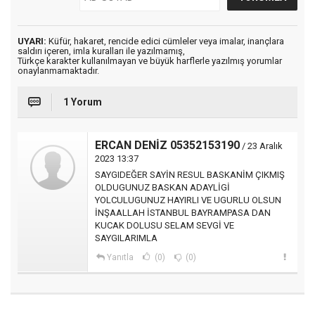
UYARI:
Küfür, hakaret, rencide edici cümleler veya imalar, inançlara
saldırı içeren, imla kuralları ile yazılmamış,
Türkçe karakter kullanılmayan ve büyük harflerle yazılmış yorumlar
onaylanmamaktadır.
1 Yorum
ERCAN DENİZ 05352153190
/ 23 Aralık
2023 13:37
SAYGIDEĞER SAYİN RESUL BASKANİM ÇIKMIŞ
OLDUGUNUZ BASKAN ADAYLİGİ
YOLCULUGUNUZ HAYIRLI VE UGURLU OLSUN
İNŞAALLAH İSTANBUL BAYRAMPASA DAN
KUCAK DOLUSU SELAM SEVGİ VE
SAYGILARIMLA
Yanıtla
(0)
(0)