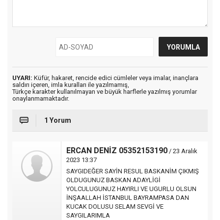
UYARI:
Küfür, hakaret, rencide edici cümleler veya imalar, inançlara
saldırı içeren, imla kuralları ile yazılmamış,
Türkçe karakter kullanılmayan ve büyük harflerle yazılmış yorumlar
onaylanmamaktadır.
1 Yorum
ERCAN DENİZ 05352153190
/ 23 Aralık
2023 13:37
SAYGIDEĞER SAYİN RESUL BASKANİM ÇIKMIŞ
OLDUGUNUZ BASKAN ADAYLİGİ
YOLCULUGUNUZ HAYIRLI VE UGURLU OLSUN
İNŞAALLAH İSTANBUL BAYRAMPASA DAN
KUCAK DOLUSU SELAM SEVGİ VE
SAYGILARIMLA