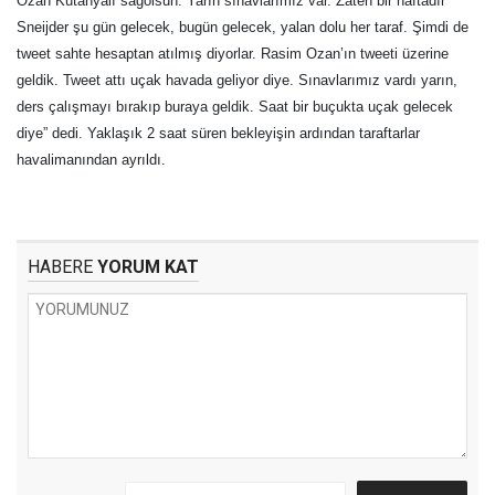
Ozan Kütahyalı sağolsun. Yarın sınavlarımız var. Zaten bir haftadır
Sneijder şu gün gelecek, bugün gelecek, yalan dolu her taraf. Şimdi de
tweet sahte hesaptan atılmış diyorlar. Rasim Ozan’ın tweeti üzerine
geldik. Tweet attı uçak havada geliyor diye. Sınavlarımız vardı yarın,
ders çalışmayı bırakıp buraya geldik. Saat bir buçukta uçak gelecek
diye” dedi. Yaklaşık 2 saat süren bekleyişin ardından taraftarlar
havalimanından ayrıldı.
HABERE
YORUM KAT