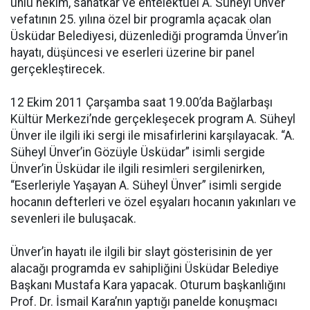
ünlü hekim, sanatkâr ve entelektüel A. Süheyl Ünver
vefatının 25. yılına özel bir programla açacak olan
Üsküdar Belediyesi, düzenlediği programda Ünver’in
hayatı, düşüncesi ve eserleri üzerine bir panel
gerçekleştirecek.
12 Ekim 2011 Çarşamba saat 19.00’da Bağlarbaşı
Kültür Merkezi’nde gerçekleşecek program A. Süheyl
Ünver ile ilgili iki sergi ile misafirlerini karşılayacak. “A.
Süheyl Ünver’in Gözüyle Üsküdar” isimli sergide
Ünver’in Üsküdar ile ilgili resimleri sergilenirken,
“Eserleriyle Yaşayan A. Süheyl Ünver” isimli sergide
hocanın defterleri ve özel eşyaları hocanın yakınları ve
sevenleri ile buluşacak.
Ünver’in hayatı ile ilgili bir slayt gösterisinin de yer
alacağı programda ev sahipliğini Üsküdar Belediye
Başkanı Mustafa Kara yapacak. Oturum başkanlığını
Prof. Dr. İsmail Kara’nın yaptığı panelde konuşmacı