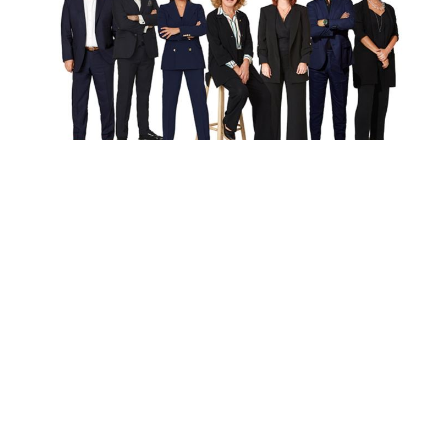
'Zamansız Sofralar' sergisi 5 Ekim'de başlıyor