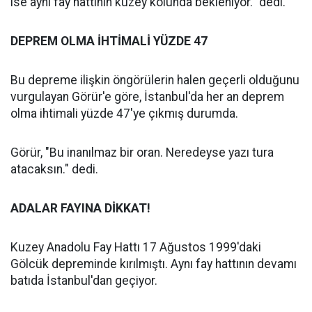
ise aynı fay hattının kuzey kolunda bekleniyor." dedi.
DEPREM OLMA İHTİMALİ YÜZDE 47
Bu depreme ilişkin öngörülerin halen geçerli olduğunu
vurgulayan Görür'e göre, İstanbul'da her an deprem
olma ihtimali yüzde 47'ye çıkmış durumda.
Görür, "Bu inanılmaz bir oran. Neredeyse yazı tura
atacaksın." dedi.
ADALAR FAYINA DİKKAT!
Kuzey Anadolu Fay Hattı 17 Ağustos 1999'daki
Gölcük depreminde kırılmıştı. Aynı fay hattının devamı
batıda İstanbul'dan geçiyor.