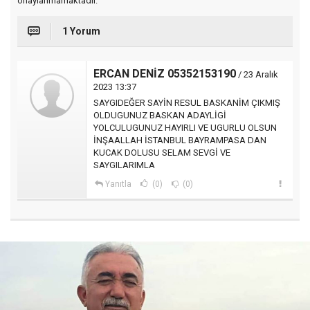
onaylanmamaktadır.
1 Yorum
ERCAN DENİZ 05352153190
/ 23 Aralık
2023 13:37
SAYGIDEĞER SAYİN RESUL BASKANİM ÇIKMIŞ
OLDUGUNUZ BASKAN ADAYLİGİ
YOLCULUGUNUZ HAYIRLI VE UGURLU OLSUN
İNŞAALLAH İSTANBUL BAYRAMPASA DAN
KUCAK DOLUSU SELAM SEVGİ VE
SAYGILARIMLA
Yanıtla
(0)
(0)