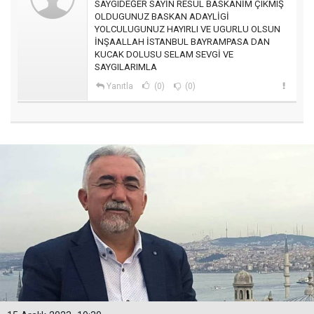
SAYGIDEĞER SAYİN RESUL BASKANİM ÇIKMIŞ
OLDUGUNUZ BASKAN ADAYLİGİ
YOLCULUGUNUZ HAYIRLI VE UGURLU OLSUN
İNŞAALLAH İSTANBUL BAYRAMPASA DAN
KUCAK DOLUSU SELAM SEVGİ VE
SAYGILARIMLA
Yanıtla
(0)
(0)