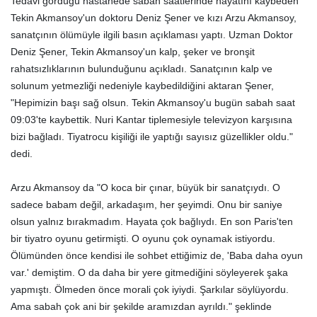
Tedavi gördüğü hastanede sabah saatlerinde hayatını kaybeden
Tekin Akmansoy'un doktoru Deniz Şener ve kızı Arzu Akmansoy,
sanatçının ölümüyle ilgili basın açıklaması yaptı. Uzman Doktor
Deniz Şener, Tekin Akmansoy'un kalp, şeker ve bronşit
rahatsızlıklarının bulunduğunu açıkladı. Sanatçının kalp ve
solunum yetmezliği nedeniyle kaybedildiğini aktaran Şener,
"Hepimizin başı sağ olsun. Tekin Akmansoy'u bugün sabah saat
09:03'te kaybettik. Nuri Kantar tiplemesiyle televizyon karşısına
bizi bağladı. Tiyatrocu kişiliği ile yaptığı sayısız güzellikler oldu."
dedi.
Arzu Akmansoy da "O koca bir çınar, büyük bir sanatçıydı. O
sadece babam değil, arkadaşım, her şeyimdi. Onu bir saniye
olsun yalnız bırakmadım. Hayata çok bağlıydı. En son Paris'ten
bir tiyatro oyunu getirmişti. O oyunu çok oynamak istiyordu.
Ölümünden önce kendisi ile sohbet ettiğimiz de, 'Baba daha oyun
var.' demiştim. O da daha bir yere gitmediğini söyleyerek şaka
yapmıştı. Ölmeden önce morali çok iyiydi. Şarkılar söylüyordu.
Ama sabah çok ani bir şekilde aramızdan ayrıldı." şeklinde