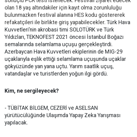
sonuçlu PCR testi istenecek. Festivali ziyaret edecek
olan 18 yaş altındakiler için kayıt olma zorunluluğu
bulunmazken festival alanına HES kodu göstererek
refakatçileri ile birlikte giriş yapabilecekler.
Türk Hava
Kuvvetleri’nin akrobasi timi SOLOTÜRK ve Türk
Yıldızları, TEKNOFEST 2021 öncesi İstanbul Boğazı
semalarında selamlama uçuşu gerçekleştirdi.
Azerbaycan Hava Kuvvetleri ekiplerinin de MIG-29
uçaklarıyla eşlik ettiği selamlama uçuşunda uçaklar
gökyüzünde yan yana uçtu. Yarım saatlik uçuş,
vatandaşlar ve turistlerden yoğun ilgi gördü.
Kim, ne sergileyecek?
- TÜBİTAK BİLGEM, CEZERİ ve ASELSAN
yürütücülüğünde Ulaşımda Yapay Zeka Yarışması
yapılacak.