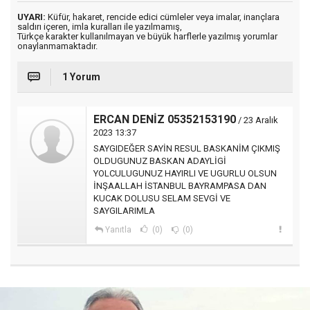
UYARI:
Küfür, hakaret, rencide edici cümleler veya imalar, inançlara
saldırı içeren, imla kuralları ile yazılmamış,
Türkçe karakter kullanılmayan ve büyük harflerle yazılmış yorumlar
onaylanmamaktadır.
1 Yorum
ERCAN DENİZ 05352153190
/ 23 Aralık
2023 13:37
SAYGIDEĞER SAYİN RESUL BASKANİM ÇIKMIŞ
OLDUGUNUZ BASKAN ADAYLİGİ
YOLCULUGUNUZ HAYIRLI VE UGURLU OLSUN
İNŞAALLAH İSTANBUL BAYRAMPASA DAN
KUCAK DOLUSU SELAM SEVGİ VE
SAYGILARIMLA
Yanıtla
(0)
(0)