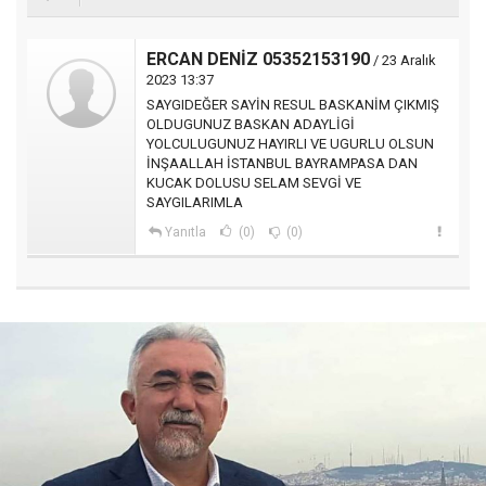
ERCAN DENİZ 05352153190
/ 23 Aralık
2023 13:37
SAYGIDEĞER SAYİN RESUL BASKANİM ÇIKMIŞ
OLDUGUNUZ BASKAN ADAYLİGİ
YOLCULUGUNUZ HAYIRLI VE UGURLU OLSUN
İNŞAALLAH İSTANBUL BAYRAMPASA DAN
KUCAK DOLUSU SELAM SEVGİ VE
SAYGILARIMLA
Yanıtla
(0)
(0)