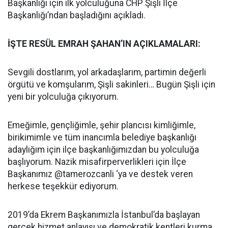
Başkanlığı için ilk yolculuğuna CHP Şişli İlçe
Başkanlığı’ndan başladığını açıkladı.
İŞTE RESÜL EMRAH ŞAHAN’IN AÇIKLAMALARI:
Sevgili dostlarım, yol arkadaşlarım, partimin değerli
örgütü ve komşularım, Şişli sakinleri… Bugün Şişli için
yeni bir yolculuğa çıkıyorum.
Emeğimle, gençliğimle, şehir plancısı kimliğimle,
birikimimle ve tüm inancımla belediye başkanlığı
adaylığım için ilçe başkanlığımızdan bu yolculuğa
başlıyorum. Nazik misafirperverlikleri için İlçe
Başkanımız @tamerozcanli ‘ya ve destek veren
herkese teşekkür ediyorum.
2019’da Ekrem Başkanımızla İstanbul’da başlayan
gerçek hizmet anlayışı ve demokratik kentleri kurma