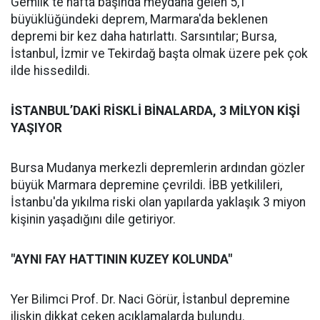
Gemlik'te hafta başında meydana gelen 5,1
büyüklüğündeki deprem, Marmara'da beklenen
depremi bir kez daha hatırlattı. Sarsıntılar; Bursa,
İstanbul, İzmir ve Tekirdağ başta olmak üzere pek çok
ilde hissedildi.
İSTANBUL’DAKİ RİSKLİ BİNALARDA, 3 MİLYON KİŞİ
YAŞIYOR
Bursa Mudanya merkezli depremlerin ardından gözler
büyük Marmara depremine çevrildi. İBB yetkilileri,
İstanbu'da yıkılma riski olan yapılarda yaklaşık 3 miyon
kişinin yaşadığını dile getiriyor.
"AYNI FAY HATTININ KUZEY KOLUNDA"
Yer Bilimci Prof. Dr. Naci Görür, İstanbul depremine
ilişkin dikkat çeken açıklamalarda bulundu.