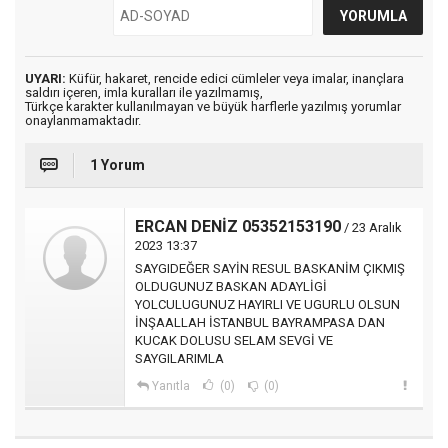
UYARI:
Küfür, hakaret, rencide edici cümleler veya imalar, inançlara
saldırı içeren, imla kuralları ile yazılmamış,
Türkçe karakter kullanılmayan ve büyük harflerle yazılmış yorumlar
onaylanmamaktadır.
1 Yorum
ERCAN DENİZ 05352153190
/ 23 Aralık
2023 13:37
SAYGIDEĞER SAYİN RESUL BASKANİM ÇIKMIŞ
OLDUGUNUZ BASKAN ADAYLİGİ
YOLCULUGUNUZ HAYIRLI VE UGURLU OLSUN
İNŞAALLAH İSTANBUL BAYRAMPASA DAN
KUCAK DOLUSU SELAM SEVGİ VE
SAYGILARIMLA
Yanıtla
(0)
(0)