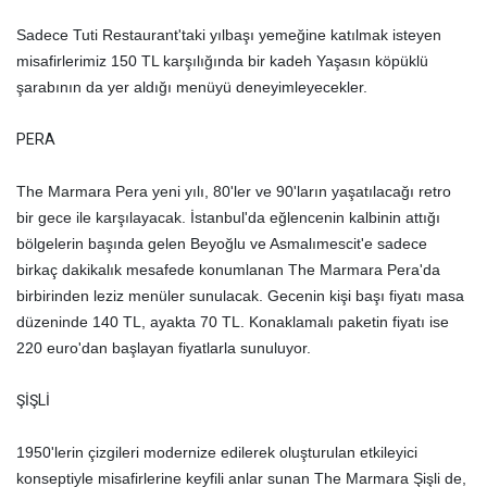
Sadece Tuti Restaurant'taki yılbaşı yemeğine katılmak isteyen
misafirlerimiz 150 TL karşılığında bir kadeh Yaşasın köpüklü
şarabının da yer aldığı menüyü deneyimleyecekler.
PERA
The Marmara Pera yeni yılı, 80'ler ve 90'ların yaşatılacağı retro
bir gece ile karşılayacak. İstanbul'da eğlencenin kalbinin attığı
bölgelerin başında gelen Beyoğlu ve Asmalımescit'e sadece
birkaç dakikalık mesafede konumlanan The Marmara Pera'da
birbirinden leziz menüler sunulacak. Gecenin kişi başı fiyatı masa
düzeninde 140 TL, ayakta 70 TL. Konaklamalı paketin fiyatı ise
220 euro'dan başlayan fiyatlarla sunuluyor.
ŞİŞLİ
1950'lerin çizgileri modernize edilerek oluşturulan etkileyici
konseptiyle misafirlerine keyfili anlar sunan The Marmara Şişli de,