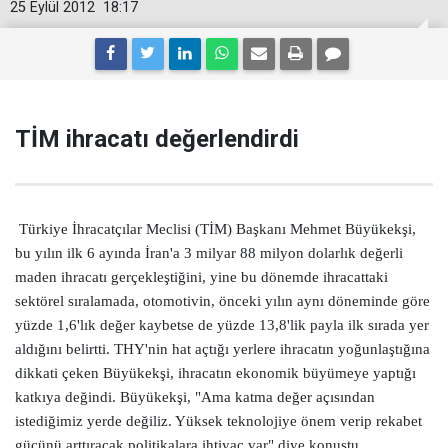
25 Eylül 2012
18:17
TİM ihracatı değerlendirdi
Türkiye
İhracatçılar Meclisi (TİM) Başkanı Mehmet Büyükekşi,
bu yılın ilk 6 ayında İran'a 3 milyar 88 milyon dolarlık değerli
maden ihracatı gerçekleştiğini, yine bu dönemde ihracattaki
sektörel sıralamada, otomotivin, önceki yılın aynı döneminde göre
yüzde 1,6'lık değer kaybetse de yüzde 13,8'lik payla ilk sırada yer
aldığını belirtti.
THY'nin hat açt
ığı yerlere ihracatın yoğunlaştığına
dikkati çeken Büyükekşi, ihracatın ekonomik büyümeye yaptığı
katkıya değindi.
Büyükekşi, "Ama katma değer açısından
istediğimiz yerde değiliz. Yüksek teknolojiye önem verip rekabet
gücünü arttıracak politikalara ihtiyaç var" diye konuştu.