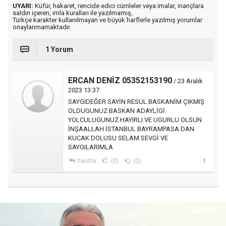
UYARI:
Küfür, hakaret, rencide edici cümleler veya imalar, inançlara
saldırı içeren, imla kuralları ile yazılmamış,
Türkçe karakter kullanılmayan ve büyük harflerle yazılmış yorumlar
onaylanmamaktadır.
1 Yorum
ERCAN DENİZ 05352153190
/ 23 Aralık
2023 13:37
SAYGIDEĞER SAYİN RESUL BASKANİM ÇIKMIŞ
OLDUGUNUZ BASKAN ADAYLİGİ
YOLCULUGUNUZ HAYIRLI VE UGURLU OLSUN
İNŞAALLAH İSTANBUL BAYRAMPASA DAN
KUCAK DOLUSU SELAM SEVGİ VE
SAYGILARIMLA
Yanıtla
(0)
(0)