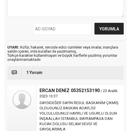
UYARI:
Küfür, hakaret, rencide edici cümleler veya imalar, inançlara
saldırı içeren, imla kuralları ile yazılmamış,
Türkçe karakter kullanılmayan ve büyük harflerle yazılmış yorumlar
onaylanmamaktadır.
1 Yorum
ERCAN DENİZ 05352153190
/ 23 Aralık
2023 13:37
SAYGIDEĞER SAYİN RESUL BASKANİM ÇIKMIŞ
OLDUGUNUZ BASKAN ADAYLİGİ
YOLCULUGUNUZ HAYIRLI VE UGURLU OLSUN
İNŞAALLAH İSTANBUL BAYRAMPASA DAN
KUCAK DOLUSU SELAM SEVGİ VE
SAYGILARIMLA