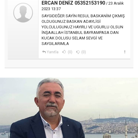
ERCAN DENİZ 05352153190
/ 23 Aralık
2023 13:37
SAYGIDEĞER SAYİN RESUL BASKANİM ÇIKMIŞ
OLDUGUNUZ BASKAN ADAYLİGİ
YOLCULUGUNUZ HAYIRLI VE UGURLU OLSUN
İNŞAALLAH İSTANBUL BAYRAMPASA DAN
KUCAK DOLUSU SELAM SEVGİ VE
SAYGILARIMLA
Yanıtla
(0)
(0)