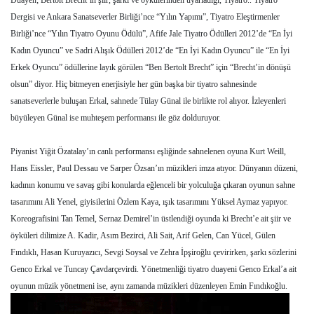
Duayen; Bertolt Brecht’in şiir, şarkı ve öykülerinden uyarladığı, Tiyatro.. Tiyatro
Dergisi ve Ankara Sanatseverler Birliği’nce “Yılın Yapımı”, Tiyatro Eleştirmenler
Birliği’nce “Yılın Tiyatro Oyunu Ödülü”, Afife Jale Tiyatro Ödülleri 2012’de “En İyi
Kadın Oyuncu” ve Sadri Alışık Ödülleri 2012’de “En İyi Kadın Oyuncu” ile “En İyi
Erkek Oyuncu” ödüllerine layık görülen “Ben Bertolt Brecht” için “Brecht’in dönüşü
olsun” diyor. Hiç bitmeyen enerjisiyle her gün başka bir tiyatro sahnesinde
sanatseverlerle buluşan Erkal, sahnede Tülay Günal ile birlikte rol alıyor. İzleyenleri
büyüleyen Günal ise muhteşem performansı ile göz dolduruyor.
Piyanist Yiğit Özatalay’ın canlı performansı eşliğinde sahnelenen oyuna Kurt Weill,
Hans Eissler, Paul Dessau ve Sarper Özsan’ın müzikleri imza atıyor. Dünyanın düzeni,
kadının konumu ve savaş gibi konularda eğlenceli bir yolculuğa çıkaran oyunun sahne
tasarımını Ali Yenel, giyisilerini Özlem Kaya, ışık tasarımını Yüksel Aymaz yapıyor.
Koreografisini Tan Temel, Sernaz Demirel’in üstlendiği oyunda ki Brecht’e ait şiir ve
öyküleri dilimize A. Kadir, Asım Bezirci, Ali Sait, Arif Gelen, Can Yücel, Gülen
Fındıklı, Hasan Kuruyazıcı, Sevgi Soysal ve Zehra İpşiroğlu çevirirken, şarkı sözlerini
Genco Erkal ve Tuncay Çavdarçevirdi. Yönetmenliği tiyatro duayeni Genco Erkal’a ait
oyunun müzik yönetmeni ise, aynı zamanda müzikleri düzenleyen Emin Fındıkoğlu.