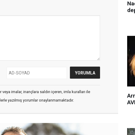
Nac
de
veya imalar, inançlara saldırı içeren, imla kuralları ile
Arm
flerle yazılmış yorumlar onaylanmamaktadır.
AVM