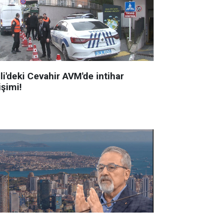
li'deki Cevahir AVM'de intihar
işimi!