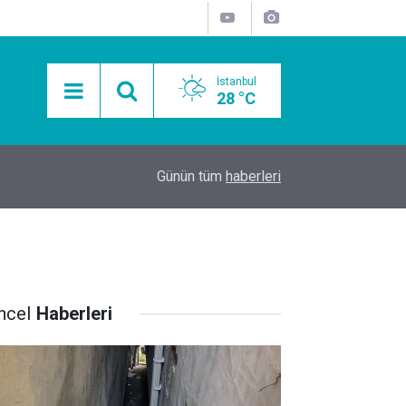
İstanbul
28 °C
15:11
Mobil Araçlarla Hayır Lokması Dağıtımının Avanta
Günün tüm
haberleri
ncel
Haberleri