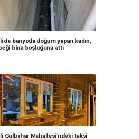
şli'de banyoda doğum yapan kadın,
beği bina boşluğuna attı
li Gülbahar Mahallesi’ndeki taksi