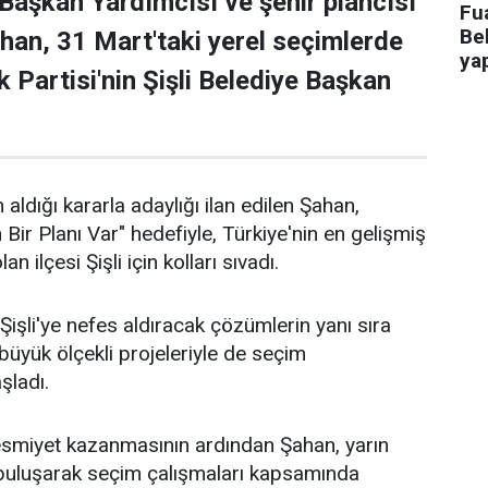
 Başkan Yardımcısı ve şehir plancısı
Fua
Bel
han, 31 Mart'taki yerel seçimlerde
ya
 Partisi'nin Şişli Belediye Başkan
 aldığı kararla adaylığı ilan edilen Şahan,
n Bir Planı Var" hedefiyle, Türkiye'nin en gelişmiş
an ilçesi Şişli için kolları sıvadı.
işli'ye nefes aldıracak çözümlerin yanı sıra
n büyük ölçekli projeleriyle de seçim
aşladı.
 resmiyet kazanmasının ardından Şahan, yarın
 buluşarak seçim çalışmaları kapsamında