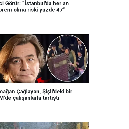
i Görür: “İstanbul'da her an
prem olma riski yüzde 47”
ağan Çağlayan, Şişli'deki bir
’de çalışanlarla tartıştı