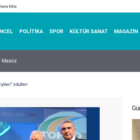
itene Ekle
NCEL
POLITIKA
SPOR
KÜLTÜR SANAT
MAGAZIN
hirbazı ile Estetik, Dayanıklı ve Çevre Dostu Ambalaj
yileri“ ödülleri
Gü