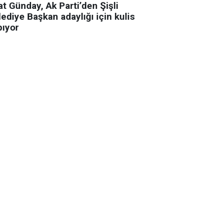
t Günday, Ak Parti’den Şişli
ediye Başkan adaylığı için kulis
pıyor