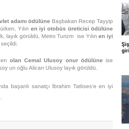
evlet adamı ödülüne
Başbakan Recep Tayyip
ürken, Yılın
en iyi otobüs üreticisi
ödülüne
, layık görüldü, Metro Turizm ise Yılın
en iyi
seçildi.
Şiş
gir
nden
olan Cemal Ulusoy onur ödülüne
ise
y un oğlu Alican Ulusoy layık görüldü.
a başarılı sanatçı İbrahim Tatlıses’e en iyi
.