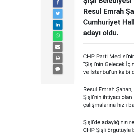
Şişli Belediyesi
Resul Emrah Şa
Cumhuriyet Halk
adayı oldu.
CHP Parti Meclisi'nin
"Şişli'nin Gelecek İçi
ve İstanbul'un kalbi ol
Resul Emrah Şahan, Ş
Şişli'nin ihtiyacı ola
çalışmalarına hızlı b
Şişli’de adaylığının
CHP Şişli örgütüyle