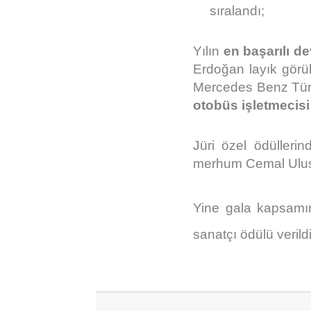
sıralandı;
Yılın
en başarılı d
Erdoğan layık görül
Mercedes Benz Türk
otobüs işletmecisi
Jüri özel ödülleri
merhum Cemal Uluso
Yine gala kapsamınd
sanatçı ödülü verildi