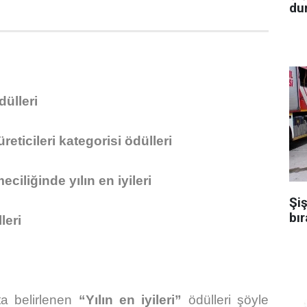
dur
dülleri
üreticileri kategorisi ödülleri
ciliğinde yılın en iyileri
Şiş
bır
leri
ta belirlenen
“Yılın en iyileri”
ödülleri şöyle