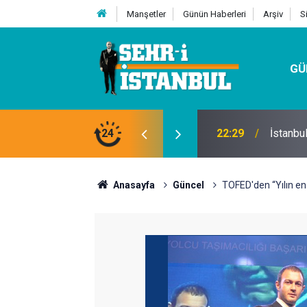
Manşetler
Günün Haberleri
Arşiv
S
GÜ
24
07:32
Kutu Si
Anasayfa
Güncel
TOFED'den “Yılın en i