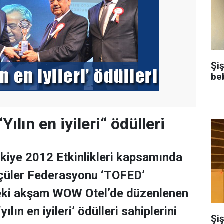
Şi
be
ılın en iyileri“ ödülleri
ye 2012 Etkinlikleri kapsamında
çüler Federasyonu ‘TOFED’
eki akşam WOW Otel’de düzenlenen
yılın en iyileri’ ödülleri sahiplerini
Şiş