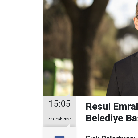
15:05
Resul Emrah
Belediye Ba
27 Ocak 2024