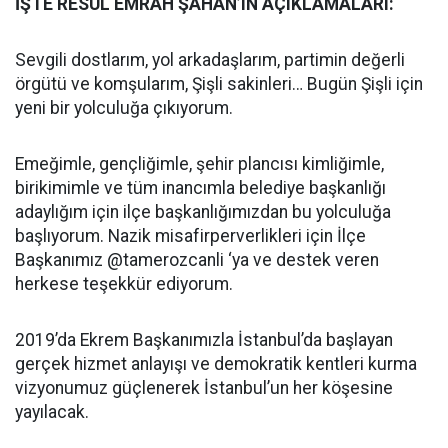
İŞTE RESÜL EMRAH ŞAHAN’IN AÇIKLAMALARI:
Sevgili dostlarım, yol arkadaşlarım, partimin değerli
örgütü ve komşularım, Şişli sakinleri… Bugün Şişli için
yeni bir yolculuğa çıkıyorum.
Emeğimle, gençliğimle, şehir plancısı kimliğimle,
birikimimle ve tüm inancımla belediye başkanlığı
adaylığım için ilçe başkanlığımızdan bu yolculuğa
başlıyorum. Nazik misafirperverlikleri için İlçe
Başkanımız @tamerozcanli ‘ya ve destek veren
herkese teşekkür ediyorum.
2019’da Ekrem Başkanımızla İstanbul’da başlayan
gerçek hizmet anlayışı ve demokratik kentleri kurma
vizyonumuz güçlenerek İstanbul’un her köşesine
yayılacak.