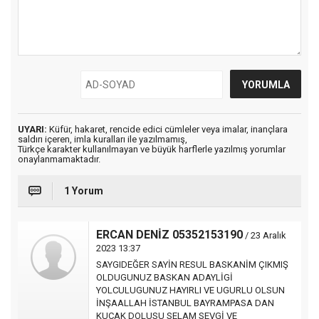
UYARI:
Küfür, hakaret, rencide edici cümleler veya imalar, inançlara
saldırı içeren, imla kuralları ile yazılmamış,
Türkçe karakter kullanılmayan ve büyük harflerle yazılmış yorumlar
onaylanmamaktadır.
1 Yorum
ERCAN DENİZ 05352153190
/ 23 Aralık
2023 13:37
SAYGIDEĞER SAYİN RESUL BASKANİM ÇIKMIŞ
OLDUGUNUZ BASKAN ADAYLİGİ
YOLCULUGUNUZ HAYIRLI VE UGURLU OLSUN
İNŞAALLAH İSTANBUL BAYRAMPASA DAN
KUCAK DOLUSU SELAM SEVGİ VE