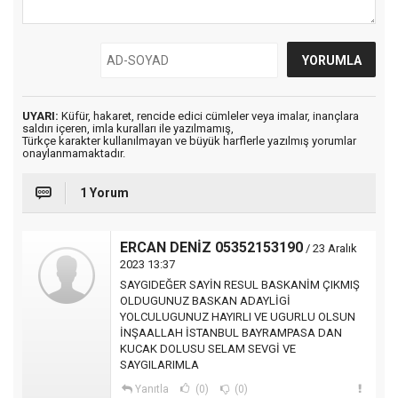
UYARI:
Küfür, hakaret, rencide edici cümleler veya imalar, inançlara
saldırı içeren, imla kuralları ile yazılmamış,
Türkçe karakter kullanılmayan ve büyük harflerle yazılmış yorumlar
onaylanmamaktadır.
1 Yorum
ERCAN DENİZ 05352153190
/ 23 Aralık
2023 13:37
SAYGIDEĞER SAYİN RESUL BASKANİM ÇIKMIŞ
OLDUGUNUZ BASKAN ADAYLİGİ
YOLCULUGUNUZ HAYIRLI VE UGURLU OLSUN
İNŞAALLAH İSTANBUL BAYRAMPASA DAN
KUCAK DOLUSU SELAM SEVGİ VE
SAYGILARIMLA
Yanıtla
(0)
(0)