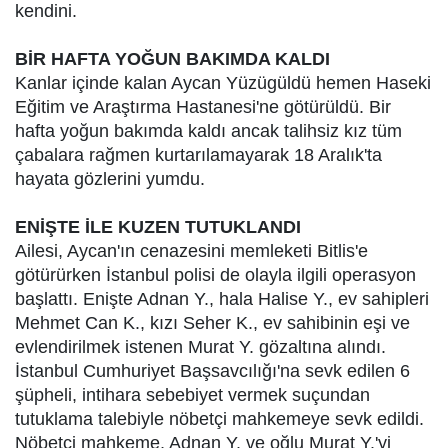
kendini.
BİR HAFTA YOĞUN BAKIMDA KALDI
Kanlar içinde kalan Aycan Yüzügüldü hemen Haseki
Eğitim ve Araştırma Hastanesi'ne götürüldü. Bir
hafta yoğun bakımda kaldı ancak talihsiz kız tüm
çabalara rağmen kurtarılamayarak 18 Aralık'ta
hayata gözlerini yumdu.
ENİŞTE İLE KUZEN TUTUKLANDI
Ailesi, Aycan'ın cenazesini memleketi Bitlis'e
götürürken İstanbul polisi de olayla ilgili operasyon
başlattı. Enişte Adnan Y., hala Halise Y., ev sahipleri
Mehmet Can K., kızı Seher K., ev sahibinin eşi ve
evlendirilmek istenen Murat Y. gözaltına alındı.
İstanbul Cumhuriyet Başsavcılığı'na sevk edilen 6
şüpheli, intihara sebebiyet vermek suçundan
tutuklama talebiyle nöbetçi mahkemeye sevk edildi.
Nöbetçi mahkeme, Adnan Y. ve oğlu Murat Y.'yi