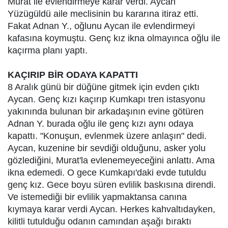
Murat ile evlendirmeye karar verdi. Aycan
Yüzügüldü aile meclisinin bu kararına itiraz etti.
Fakat Adnan Y., oğlunu Aycan ile evlendirmeyi
kafasına koymuştu. Genç kız ikna olmayınca oğlu ile
kaçırma planı yaptı.
KAÇIRIP BİR ODAYA KAPATTI
8 Aralık günü bir düğüne gitmek için evden çıktı
Aycan. Genç kızı kaçırıp Kumkapı tren istasyonu
yakınında bulunan bir arkadaşının evine götüren
Adnan Y. burada oğlu ile genç kızı aynı odaya
kapattı. "Konuşun, evlenmek üzere anlaşın" dedi.
Aycan, kuzenine bir sevdiği olduğunu, asker yolu
gözlediğini, Murat'la evlenemeyeceğini anlattı. Ama
ikna edemedi. O gece Kumkapı'daki evde tutuldu
genç kız. Gece boyu süren evlilik baskısına direndi.
Ve istemediği bir evlilik yapmaktansa canına
kıymaya karar verdi Aycan. Herkes kahvaltıdayken,
kilitli tutulduğu odanın camından aşağı bıraktı