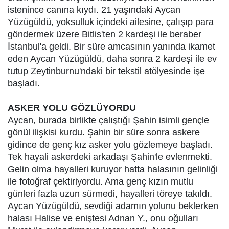
istenince canına kıydı. 21 yaşındaki Aycan
Yüzügüldü, yoksulluk içindeki ailesine, çalışıp para
göndermek üzere Bitlis'ten 2 kardeşi ile beraber
İstanbul'a geldi. Bir süre amcasının yanında ikamet
eden Aycan Yüzügüldü, daha sonra 2 kardeşi ile ev
tutup Zeytinburnu'ndaki bir tekstil atölyesinde işe
başladı.
ASKER YOLU GÖZLÜYORDU
Aycan, burada birlikte çalıştığı Şahin isimli gençle
gönül ilişkisi kurdu. Şahin bir süre sonra askere
gidince de genç kız asker yolu gözlemeye başladı.
Tek hayali askerdeki arkadaşı Şahin'le evlenmekti.
Gelin olma hayalleri kuruyor hatta halasının gelinliği
ile fotoğraf çektiriyordu. Ama genç kızın mutlu
günleri fazla uzun sürmedi, hayalleri töreye takıldı.
Aycan Yüzügüldü, sevdiği adamın yolunu beklerken
halası Halise ve eniştesi Adnan Y., onu oğulları