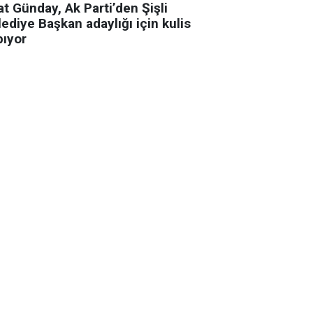
t Günday, Ak Parti’den Şişli
ediye Başkan adaylığı için kulis
pıyor