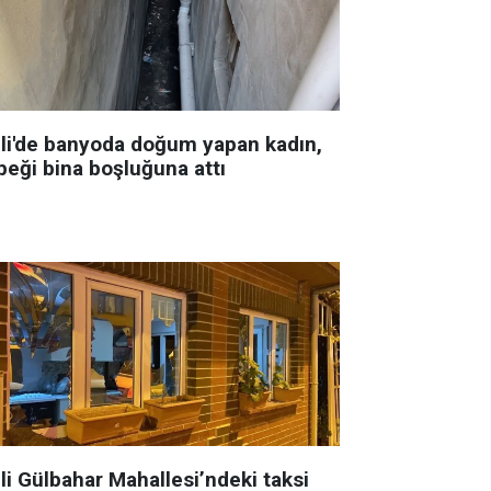
şli'de banyoda doğum yapan kadın,
beği bina boşluğuna attı
li Gülbahar Mahallesi’ndeki taksi