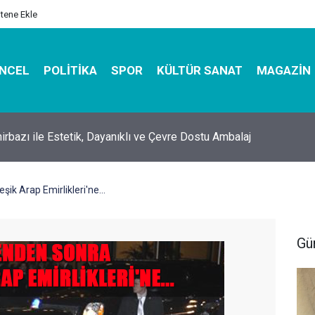
itene Ekle
NCEL
POLITIKA
SPOR
KÜLTÜR SANAT
MAGAZIN
hirbazı ile Estetik, Dayanıklı ve Çevre Dostu Ambalaj
şik Arap Emirlikleri'ne...
Gü