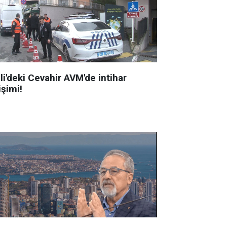
li'deki Cevahir AVM'de intihar
işimi!