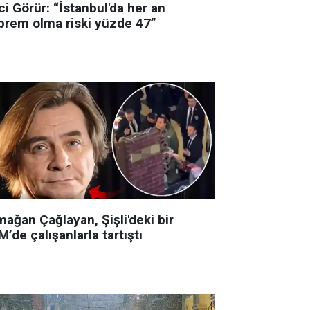
i Görür: “İstanbul'da her an
prem olma riski yüzde 47”
ağan Çağlayan, Şişli'deki bir
’de çalışanlarla tartıştı