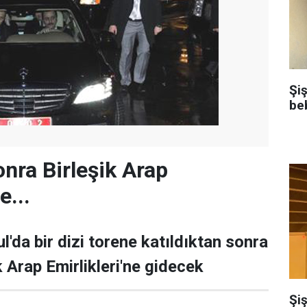
Şi
be
nra Birleşik Arap
e...
'da bir dizi torene katıldıktan sonra
 Arap Emirlikleri'ne gidecek
Şiş