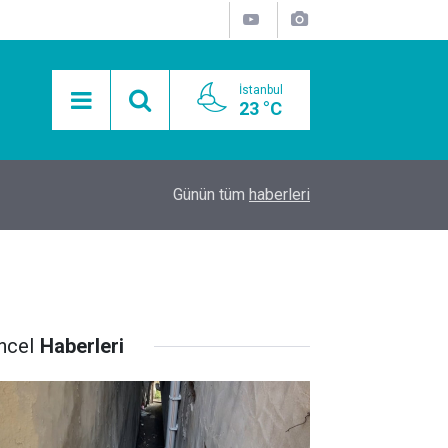
İstanbul
23 °C
15:11
Mobil Araçlarla Hayır Lokması Dağıtımının Avanta
Günün tüm
haberleri
ncel
Haberleri