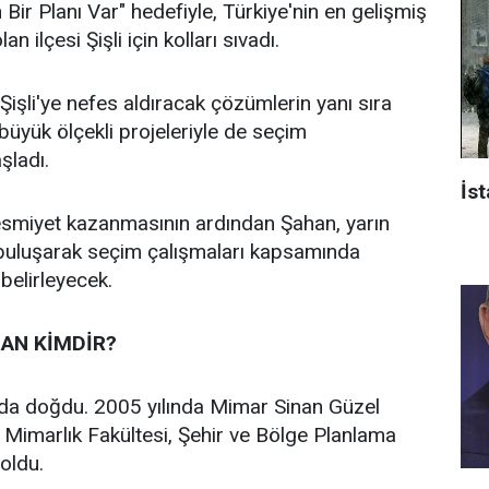
n Bir Planı Var" hedefiyle, Türkiye'nin en gelişmiş
an ilçesi Şişli için kolları sıvadı.
işli'ye nefes aldıracak çözümlerin yanı sıra
n büyük ölçekli projeleriyle de seçim
aşladı.
İst
 resmiyet kazanmasının ardından Şahan, yarın
 buluşarak seçim çalışmaları kapsamında
 belirleyecek.
AN KİMDİR?
’da doğdu. 2005 yılında Mimar Sinan Güzel
i Mimarlık Fakültesi, Şehir ve Bölge Planlama
oldu.