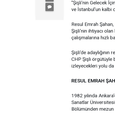
"Şişli'nin Gelecek İçi
ve İstanbul'un kalbi ol
Resul Emrah Şahan, Ş
Şişli'nin ihtiyacı ola
çalışmalarına hızlı b
Şişli’de adaylığının
CHP Şişli örgütüyle
izleyecekleri yolu da
RESUL EMRAH ŞAH
1982 yılında Ankara
Sanatlar Üniversites
Bölümünden mezun 