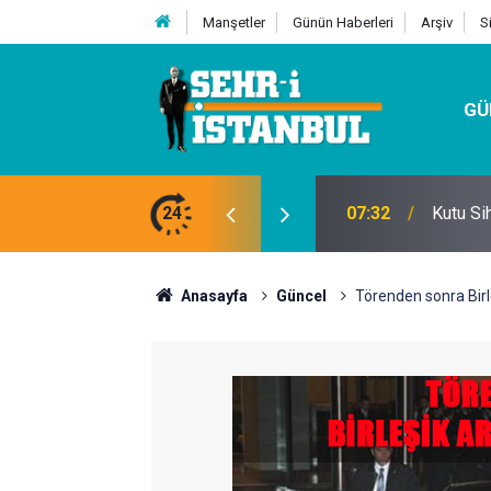
Manşetler
Günün Haberleri
Arşiv
S
GÜ
24
07:32
Kutu Si
Anasayfa
Güncel
Törenden sonra Birle