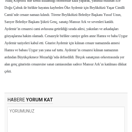
Haliç Köprüsü’nde kendi kullandığı otomobille kaza yaparak, yanında bulunan Ece
Doğu Çubuk ile birlikte hayatını kaybeden Öke Aydemir için Beylikdüzü Yaşar Cimilli
Camii’nde cenaze namazı kılındı. Törene Beylikdüzü Belediye Başkanı Yusuf Uzun,
Sarıyer Belediye Başkanı Şükrü Genç, sanatçı Mansur Ark ve sevenleri katıldı.
Aydemir’in cenazesi cami avlusuna getirildiği sırada ailesi, yakınları ve arkadaşları
gözyaşlarına hakim olamadı. Cenazeyle birlikte camiye gelen anne Hamra ve baba Uygur
Aydemir taziyeleri kabul etti. Gitarist Aydemir için kılınan cenaze namazında annesi
Hamra ve babası Uygur yan yana saf tuttu. Aydemir’in cenazesi kılınan namazının
ardından Büyükçekmece Mezarlığı’nda defnedildi. Birçok sanatçının orkestrasında yer
alan genç gitaristin cenazesine sanat camiasından sadece Mansur Ark’ın katılması dikkat
çekti.
HABERE
YORUM KAT