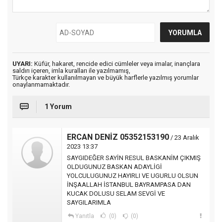
UYARI:
Küfür, hakaret, rencide edici cümleler veya imalar, inançlara
saldırı içeren, imla kuralları ile yazılmamış,
Türkçe karakter kullanılmayan ve büyük harflerle yazılmış yorumlar
onaylanmamaktadır.
1 Yorum
ERCAN DENİZ 05352153190
/ 23 Aralık
2023 13:37
SAYGIDEĞER SAYİN RESUL BASKANİM ÇIKMIŞ
OLDUGUNUZ BASKAN ADAYLİGİ
YOLCULUGUNUZ HAYIRLI VE UGURLU OLSUN
İNŞAALLAH İSTANBUL BAYRAMPASA DAN
KUCAK DOLUSU SELAM SEVGİ VE
SAYGILARIMLA
Yanıtla
(0)
(0)