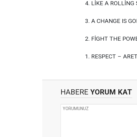
4. LİKE A ROLLİN
3. A CHANGE IS 
2. FİGHT THE POW
1. RESPECT – ARE
HABERE
YORUM KAT