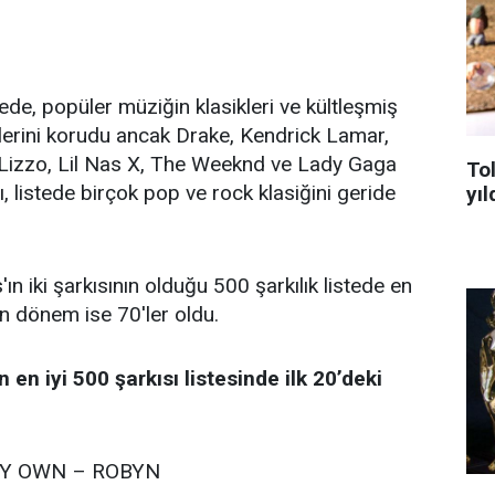
ede, popüler müziğin klasikleri ve kültleşmiş
erlerini korudu ancak Drake, Kendrick Lamar,
, Lizzo, Lil Nas X, The Weeknd ve Lady Gaga
To
rı, listede birçok pop ve rock klasiğini geride
yıl
'ın iki şarkısının olduğu 500 şarkılık listede en
an dönem ise 70'ler oldu.
en iyi 500 şarkısı listesinde ilk 20’deki
MY OWN – ROBYN