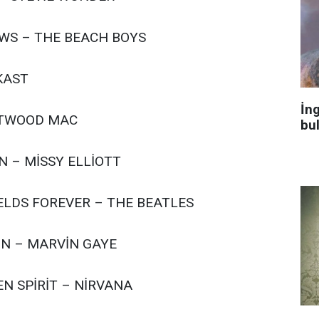
OWS – THE BEACH BOYS
KAST
İng
ETWOOD MAC
bu
N – MİSSY ELLİOTT
ELDS FOREVER – THE BEATLES
ON – MARVİN GAYE
EN SPİRİT – NİRVANA