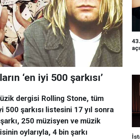
43.
açı
rın ‘en iyi 500 şarkısı’
zik dergisi Rolling Stone, tüm
i 500 şarkısı listesini 17 yıl sonra
 şarkı, 250 müzisyen ve müzik
sinin oylarıyla, 4 bin şarkı
İs