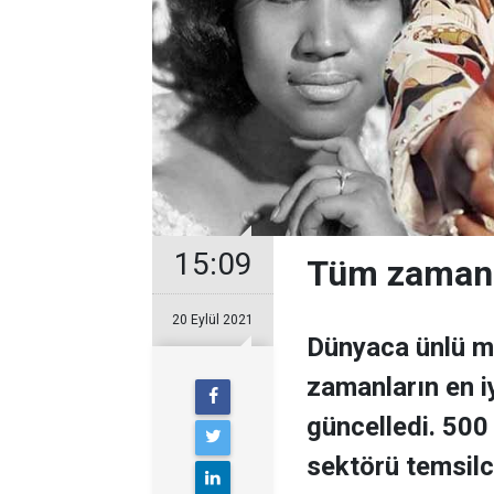
15:09
Tüm zamanla
20 Eylül 2021
Dünyaca ünlü mü
zamanların en iy
güncelledi. 500
sektörü temsilci