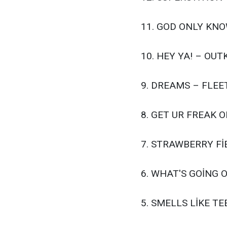
11. GOD ONLY KN
10. HEY YA! – OUT
9. DREAMS – FLE
8. GET UR FREAK O
7. STRAWBERRY Fİ
6. WHAT'S GOİNG 
5. SMELLS LİKE TE