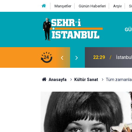
Manşetler
Günün Haberleri
Arşiv
S
GÜ
24
07:32
Kutu Si
Anasayfa
Kültür Sanat
Tüm zamanların