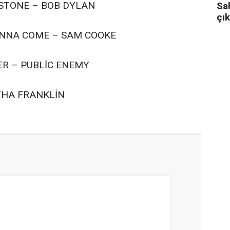
G STONE – BOB DYLAN
Sa
çık
GONNA COME – SAM COOKE
ER – PUBLİC ENEMY
THA FRANKLİN