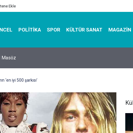
itene Ekle
NCEL
POLITIKA
SPOR
KÜLTÜR SANAT
MAGAZIN
hirbazı ile Estetik, Dayanıklı ve Çevre Dostu Ambalaj
 ‘en iyi 500 şarkısı’
Kü