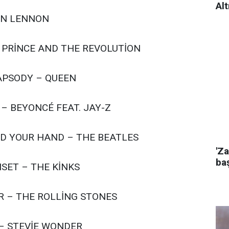
Alt
OHN LENNON
– PRİNCE AND THE REVOLUTİON
APSODY – QUEEN
 – BEYONCÉ FEAT. JAY-Z
LD YOUR HAND – THE BEATLES
'Za
baş
SET – THE KİNKS
R – THE ROLLİNG STONES
 – STEVİE WONDER