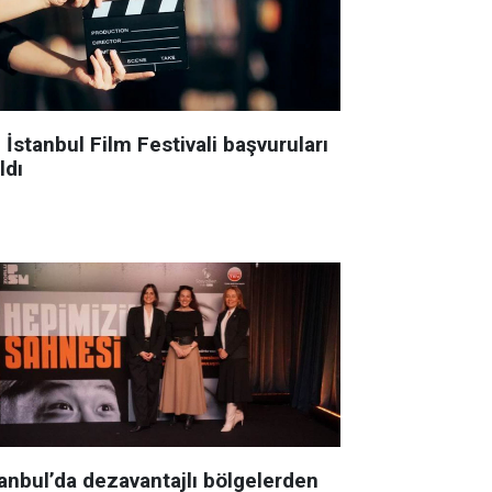
 İstanbul Film Festivali başvuruları
ldı
tanbul’da dezavantajlı bölgelerden