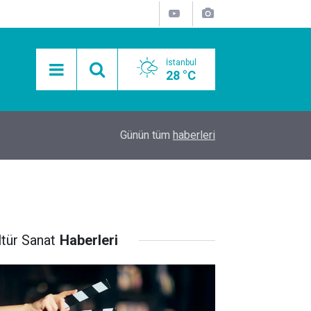
İstanbul
28 °C
15:11
Mobil Araçlarla Hayır Lokması Dağıtımının Avanta
Günün tüm
haberleri
ltür Sanat
Haberleri