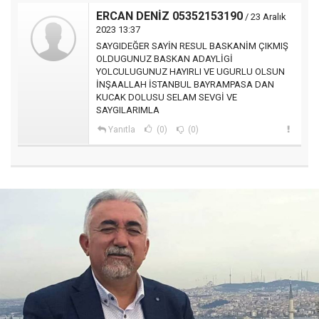
ERCAN DENİZ 05352153190
/ 23 Aralık
2023 13:37
SAYGIDEĞER SAYİN RESUL BASKANİM ÇIKMIŞ
OLDUGUNUZ BASKAN ADAYLİGİ
YOLCULUGUNUZ HAYIRLI VE UGURLU OLSUN
İNŞAALLAH İSTANBUL BAYRAMPASA DAN
KUCAK DOLUSU SELAM SEVGİ VE
SAYGILARIMLA
Yanıtla
(0)
(0)