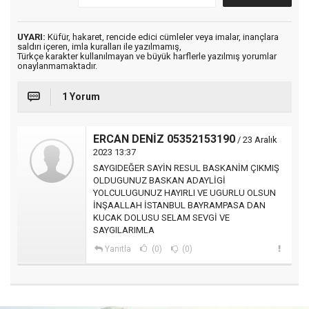
UYARI:
Küfür, hakaret, rencide edici cümleler veya imalar, inançlara
saldırı içeren, imla kuralları ile yazılmamış,
Türkçe karakter kullanılmayan ve büyük harflerle yazılmış yorumlar
onaylanmamaktadır.
1 Yorum
ERCAN DENİZ 05352153190
/ 23 Aralık
2023 13:37
SAYGIDEĞER SAYİN RESUL BASKANİM ÇIKMIŞ
OLDUGUNUZ BASKAN ADAYLİGİ
YOLCULUGUNUZ HAYIRLI VE UGURLU OLSUN
İNŞAALLAH İSTANBUL BAYRAMPASA DAN
KUCAK DOLUSU SELAM SEVGİ VE
SAYGILARIMLA
Yanıtla
(0)
(0)