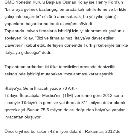
GMO Yönetim Kurulu Başkanı Osman Kolay ise Henry Ford'un
"bir araya gelmek başlangıç, bir arada kalmak ilerleme ve birlikte
çalışmak başarıdır" sözünü anımsatarak, bu yüzyılın işbirliği
yapanların başarılarına tanık olacağını söyledi.
Toplantıda İtalyan firmalarla işbirliği için iyi bir ortam oluştuğunu
söyleyen Kolay, "Bizi ve firmalarımızı İtalya'ya davet ettiler.
Davetlerini kabul ettik, ilerleyen dönemde Türk şirketleriyle birlikte
İtalya'ya gideceğiz" dedi.
Toplantının ardından iki ülke temsilcileri arasında denizcilik
sektöründe işbirliği mutabakatı imzalanması kararlaştırıldı.
-İtalya'ya Gemi İhracatı yüzde 78 Arttı-
Türkiye İhracatçılar Meclisi'nin (TİM) verilerine göre 2012 sonu
itibariyle Türkiye'nin gemi ve yat ihracatı 811 milyon dolar olarak
gerçekleşti. Bunun 75,5 milyon doları doğrudan İtalya'ya yapılan
ihracattan oluşuyor.
Önceki yıl ise bu rakam 42 milyon dolardı. Rakamlar, 2012'de