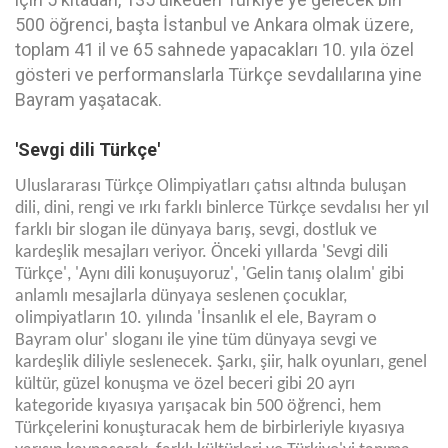
500 öğrenci, başta İstanbul ve Ankara olmak üzere,
toplam 41 il ve 65 sahnede yapacakları 10. yıla özel
gösteri ve performanslarla Türkçe sevdalılarına yine
Bayram yaşatacak.
'Sevgi dili Türkçe'
Uluslararası Türkçe Olimpiyatları çatısı altında buluşan
dili, dini, rengi ve ırkı farklı binlerce Tür
k
çe sevdalısı her yıl
farklı bir slogan ile dünyaya barış, sevgi, dostluk ve
kardeşlik mesajları veriyor. Önceki yıllarda 'Sevgi dili
Türkçe', 'Aynı dili konuşuyoruz', 'Gelin tanış olalım' gibi
anlamlı mesajlarla dünyaya seslenen çocuklar,
olimpiyatların 10. yılında 'İnsanlık el ele, Bayram o
Bayram olur' sloganı ile yine tüm dünyaya sevgi ve
kardeşlik diliyle seslenecek. Şarkı, şiir, halk oyunları, genel
kültür, güzel konuşma ve özel beceri gibi 20 ayrı
kategoride kıyasıya yarışacak bin 500 öğrenci, hem
Türkçelerini konuşturacak hem de birbirleriyle kıyasıya