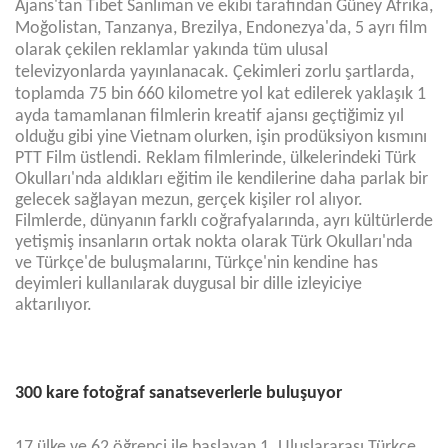
Ajans'tan Tibet Sanlıman ve ekibi tarafından Güney Afrika,
Moğolistan, Tanzanya, Brezilya, Endonezya'da, 5 ayrı film
olarak çekilen reklamlar yakında tüm ulusal
televizyonlarda yayınlanacak. Çekimleri zorlu şartlarda,
toplamda 75 bin
660 kilometre
yol kat edilerek yaklaşık 1
ayda tamamlanan filmlerin kreatif ajansı geçtiğimiz yıl
olduğu gibi yine
Vietnam
olurken, işin prodüksiyon kısmını
PTT Film üstlendi. Reklam filmlerinde, ülkelerindeki Türk
Okulları'nda aldıkları eğitim ile kendilerine daha parlak bir
gelecek sağlayan mezun, gerçek kişiler rol alıyor.
Filmlerde, dünyanın farklı coğrafyalarında, ayrı kültürlerde
yetişmiş insanların ortak nokta olarak Türk Okulları'nda
ve Türkçe'de buluşmalarını, Türkçe'nin kendine has
deyimleri kullanılarak duygusal bir dille izleyiciye
aktarılıyor.
300 kare fotoğraf sanatseverlerle buluşuyor
17 ülke ve 62 öğrenci ile başlayan 1. Uluslararası Türkçe