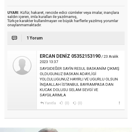
UYARI:
Küfür, hakaret, rencide edici cümleler veya imalar, inançlara
saldırı içeren, imla kuralları ile yazılmamış,
Türkçe karakter kullanılmayan ve büyük harflerle yazılmış yorumlar
onaylanmamaktadır.
1 Yorum
ERCAN DENİZ 05352153190
/ 23 Aralık
2023 13:37
SAYGIDEĞER SAYİN RESUL BASKANİM ÇIKMIŞ
OLDUGUNUZ BASKAN ADAYLİGİ
YOLCULUGUNUZ HAYIRLI VE UGURLU OLSUN
İNŞAALLAH İSTANBUL BAYRAMPASA DAN
KUCAK DOLUSU SELAM SEVGİ VE
SAYGILARIMLA
Yanıtla
(0)
(0)