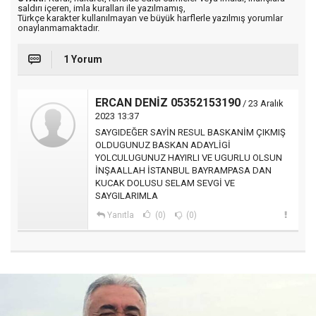
saldırı içeren, imla kuralları ile yazılmamış,
Türkçe karakter kullanılmayan ve büyük harflerle yazılmış yorumlar
onaylanmamaktadır.
1 Yorum
ERCAN DENİZ 05352153190
/ 23 Aralık
2023 13:37
SAYGIDEĞER SAYİN RESUL BASKANİM ÇIKMIŞ
OLDUGUNUZ BASKAN ADAYLİGİ
YOLCULUGUNUZ HAYIRLI VE UGURLU OLSUN
İNŞAALLAH İSTANBUL BAYRAMPASA DAN
KUCAK DOLUSU SELAM SEVGİ VE
SAYGILARIMLA
Yanıtla
(0)
(0)