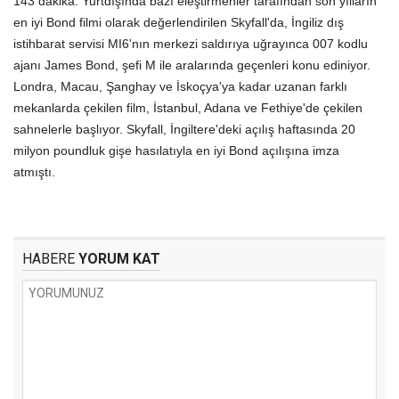
143 dakika. Yurtdışında bazı eleştirmenler tarafından son yılların
en iyi Bond filmi olarak değerlendirilen Skyfall'da, İngiliz dış
istihbarat servisi MI6'nın merkezi saldırıya uğrayınca 007 kodlu
ajanı James Bond, şefi M ile aralarında geçenleri konu ediniyor.
Londra, Macau, Şanghay ve İskoçya'ya kadar uzanan farklı
mekanlarda çekilen film, İstanbul, Adana ve Fethiye'de çekilen
sahnelerle başlıyor. Skyfall, İngiltere'deki açılış haftasında 20
milyon poundluk gişe hasılatıyla en iyi Bond açılışına imza
atmıştı.
HABERE
YORUM KAT