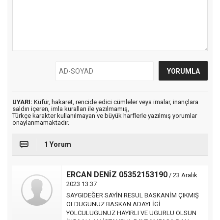
UYARI:
Küfür, hakaret, rencide edici cümleler veya imalar, inançlara
saldırı içeren, imla kuralları ile yazılmamış,
Türkçe karakter kullanılmayan ve büyük harflerle yazılmış yorumlar
onaylanmamaktadır.
1 Yorum
ERCAN DENİZ 05352153190
/ 23 Aralık
2023 13:37
SAYGIDEĞER SAYİN RESUL BASKANİM ÇIKMIŞ
OLDUGUNUZ BASKAN ADAYLİGİ
YOLCULUGUNUZ HAYIRLI VE UGURLU OLSUN