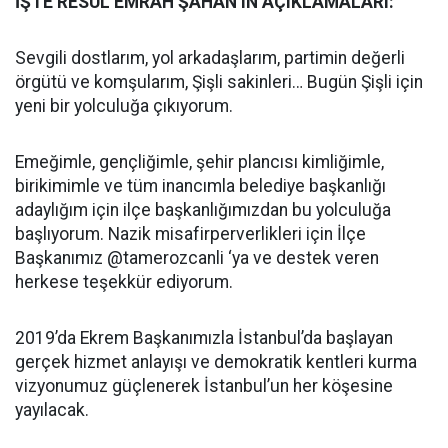
İŞTE RESÜL EMRAH ŞAHAN’IN AÇIKLAMALARI:
Sevgili dostlarım, yol arkadaşlarım, partimin değerli
örgütü ve komşularım, Şişli sakinleri… Bugün Şişli için
yeni bir yolculuğa çıkıyorum.
Emeğimle, gençliğimle, şehir plancısı kimliğimle,
birikimimle ve tüm inancımla belediye başkanlığı
adaylığım için ilçe başkanlığımızdan bu yolculuğa
başlıyorum. Nazik misafirperverlikleri için İlçe
Başkanımız @tamerozcanli ‘ya ve destek veren
herkese teşekkür ediyorum.
2019’da Ekrem Başkanımızla İstanbul’da başlayan
gerçek hizmet anlayışı ve demokratik kentleri kurma
vizyonumuz güçlenerek İstanbul’un her köşesine
yayılacak.